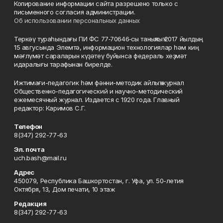
Копирование информации сайта разрешено только с
письменного согласия администрации.
Об использовании персональных данных
Теркәү тураһындағы ПИ ФС 77‑70646‑сы таныҡлыҡ 2017 йылдың
15 авгусында Элемтә, информацион технологиялар һәм киң
мәғлүмәт сараларын күҙәтеү буйынса федераль хеҙмәт
идаралығы тарафынан бирелде.
Ижтимағи-педагогик һәм фәнни-методик айлыҡ журнал
Общественно-педагогический и научно-методический
ежемесячный журнал. Издается с 1920 года. Главный
редактор: Каримов С.Г.
Телефон
8(347) 292-77-63
Эл. почта
uch.bash@mail.ru
Адрес
450079, Республика Башкортостан, г. Уфа, ул. 50-летия
Октября, 13, Дом печати, 10 этаж
Редакция
8(347) 292-77-63