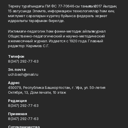
Теркәү тураһындағы ПИ ФС 77‑70646‑сы таныҡлыҡ 2017 йылдың
15 авгусында Элемтә, информацион технологиялар һәм киң
мәғлүмәт сараларын күҙәтеү буйынса федераль хеҙмәт
идаралығы тарафынан бирелде.
Ижтимағи-педагогик һәм фәнни-методик айлыҡ журнал
Общественно-педагогический и научно-методический
ежемесячный журнал. Издается с 1920 года. Главный
редактор: Каримов С.Г.
Телефон
8(347) 292-77-63
Эл. почта
uch.bash@mail.ru
Адрес
450079, Республика Башкортостан, г. Уфа, ул. 50-летия
Октября, 13, Дом печати, 10 этаж
Редакция
8(347) 292-77-63
Приемная
8(347) 292-77-63
Сотрудничество