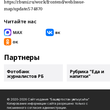
https://rbsmi.ru/work/frontend/web/issue-
map/update/574870
Читайте нас
Партнеры
Фотобанк
Рубрика "Еда и
журналистов РБ
напитки"
© 2020-2026 Сайт издания "Башҡортостан уҡытыусыһы"
Копирование информации сайта разрешено только с
письменного согласия администрации.