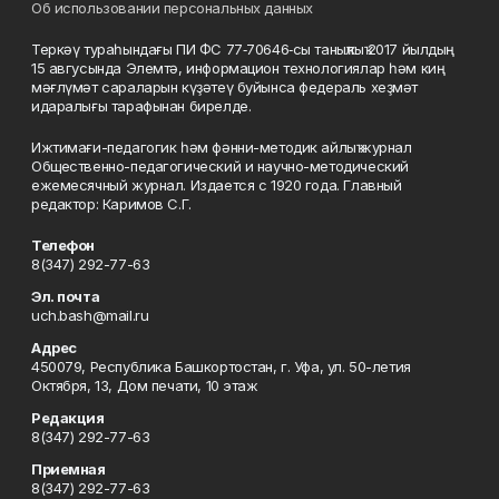
Об использовании персональных данных
Теркәү тураһындағы ПИ ФС 77‑70646‑сы таныҡлыҡ 2017 йылдың
15 авгусында Элемтә, информацион технологиялар һәм киң
мәғлүмәт сараларын күҙәтеү буйынса федераль хеҙмәт
идаралығы тарафынан бирелде.
Ижтимағи-педагогик һәм фәнни-методик айлыҡ журнал
Общественно-педагогический и научно-методический
ежемесячный журнал. Издается с 1920 года. Главный
редактор: Каримов С.Г.
Телефон
8(347) 292-77-63
Эл. почта
uch.bash@mail.ru
Адрес
450079, Республика Башкортостан, г. Уфа, ул. 50-летия
Октября, 13, Дом печати, 10 этаж
Редакция
8(347) 292-77-63
Приемная
8(347) 292-77-63