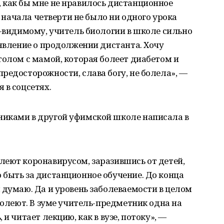
 как бы мне не нравилось дистанционное
с начала четверти не было ни одного урока
о-видимому, учитель биологии в школе сильно
аявление о продолжении дистанта. Хочу
толом с мамой, которая болеет диабетом и
редосторожности, слава богу, не болела», —
 в соцсетях.
иками в другой уфимской школе написала в
леют коронавирусом, заразившись от детей,
 быть за дистанционное обучение. До конца
 думаю. Да и уровень заболеваемости в целом
болеют. В зуме учитель-предметник одна на
и читает лекцию, как в вузе, потоку», —