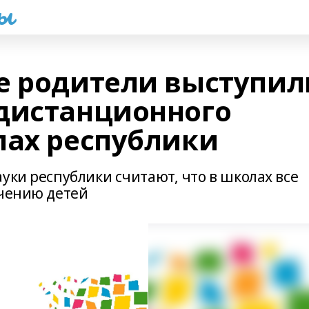
һы
е родители выступил
дистанционного
лах республики
уки республики считают, что в школах все
учению детей