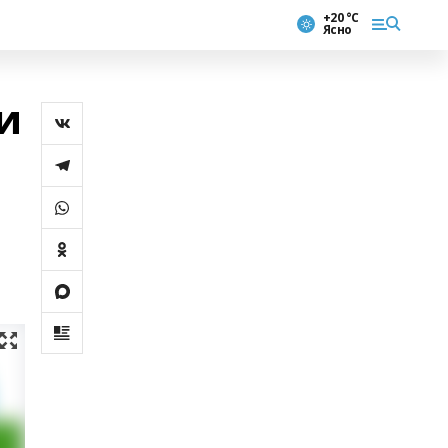
+20 °С
Ясно
и