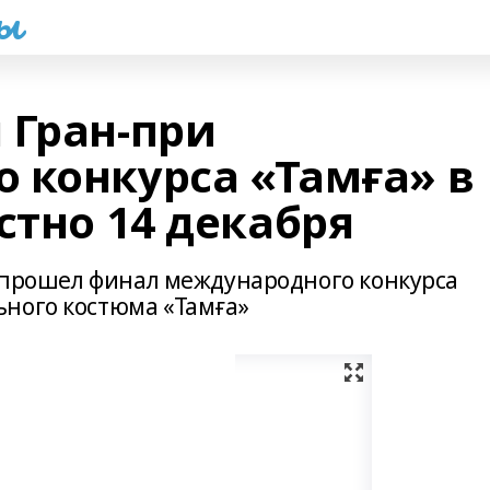
һы
 Гран-при
 конкурса «Тамға» в
стно 14 декабря
е прошел финал международного конкурса
ного костюма «Тамға»