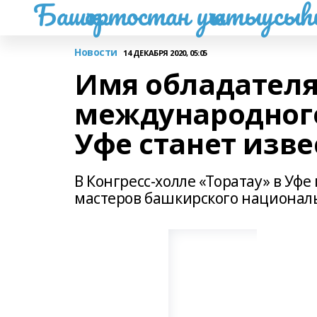
Башҡортостан уҡытыусы
Новости
14 ДЕКАБРЯ 2020, 05:05
Имя обладателя
международного
Уфе станет изве
В Конгресс-холле «Торатау» в Уф
мастеров башкирского националь