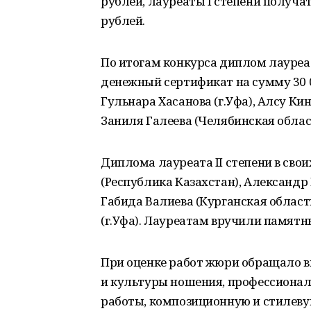
рублей, лауреаты I степени получа
рублей.
По итогам конкурса диплом лауреа
денежный сертификат на сумму 30 
Гульнара Хасанова (г.Уфа), Алсу Кин
Заниля Галеева (Челябинская област
Диплома лауреата II степени в сво
(Республика Казахстан), Александр 
Габида Валиева (Курганская област
(г.Уфа). Лауреатам вручили памятн
При оценке работ жюри обращало в
и культуры ношения, профессионал
работы, композиционную и стилеву