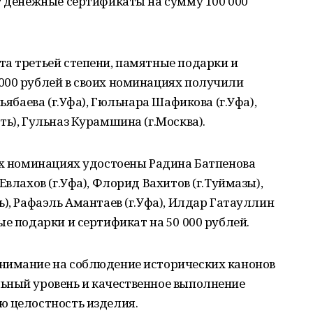
т денежные сертификаты на сумму 100 000
та третьей степени, памятные подарки и
000 рублей в своих номинациях получили
ьябаева (г.Уфа), Гюльнара Шафикова (г.Уфа),
ь), Гульназ Курамшина (г.Москва).
их номинациях удостоены Радина Батпенова
Евлахов (г.Уфа), Флорид Вахитов (г.Туймазы),
ь), Рафаэль Амантаев (г.Уфа), Илдар Гатауллин
ые подарки и сертификат на 50 000 рублей.
нимание на соблюдение исторических канонов
ьный уровень и качественное выполнение
ю целостность изделия.