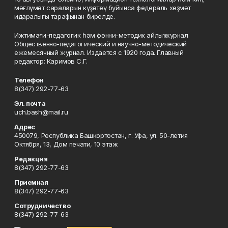
мәғлүмәт сараларын күҙәтеү буйынса федераль хеҙмәт
идаралығы тарафынан бирелде.
Ижтимағи-педагогик һәм фәнни-методик айлыҡ журнал
Общественно-педагогический и научно-методический
ежемесячный журнал. Издается с 1920 года. Главный
редактор: Каримов С.Г.
Телефон
8(347) 292-77-63
Эл. почта
uch.bash@mail.ru
Адрес
450079, Республика Башкортостан, г. Уфа, ул. 50-летия
Октября, 13, Дом печати, 10 этаж
Редакция
8(347) 292-77-63
Приемная
8(347) 292-77-63
Сотрудничество
8(347) 292-77-63