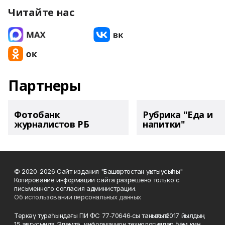
Читайте нас
Партнеры
Фотобанк
Рубрика "Еда и
журналистов РБ
напитки"
© 2020-2026 Сайт издания "Башҡортостан уҡытыусыһы"
Копирование информации сайта разрешено только с
письменного согласия администрации.
Об использовании персональных данных
Теркәү тураһындағы ПИ ФС 77‑70646‑сы таныҡлыҡ 2017 йылдың
15 авгусында Элемтә, информацион технологиялар һәм киң