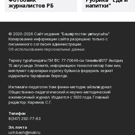
журналистов РБ
напитки"
© 2020-2026 Сайт издания "Башҡортостан уҡытыусыһы"
Копирование информации сайта разрешено только с
письменного согласия администрации.
Об использовании персональных данных
Теркәү тураһындағы ПИ ФС 77‑70646‑сы таныҡлыҡ 2017 йылдың
15 авгусында Элемтә, информацион технологиялар һәм киң
мәғлүмәт сараларын күҙәтеү буйынса федераль хеҙмәт
идаралығы тарафынан бирелде.
Ижтимағи-педагогик һәм фәнни-методик айлыҡ журнал
Общественно-педагогический и научно-методический
ежемесячный журнал. Издается с 1920 года. Главный
редактор: Каримов С.Г.
Телефон
8(347) 292-77-63
Эл. почта
uch.bash@mail.ru