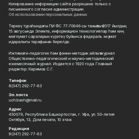
Копирование информации сайта разрешено только с
письменного согласия администрации.
Об использовании персональных данных
Теркәү тураһындағы ПИ ФС 77‑70646‑сы таныҡлыҡ 2017 йылдың
15 авгусында Элемтә, информацион технологиялар һәм киң
мәғлүмәт сараларын күҙәтеү буйынса федераль хеҙмәт
идаралығы тарафынан бирелде.
Ижтимағи-педагогик һәм фәнни-методик айлыҡ журнал
Общественно-педагогический и научно-методический
ежемесячный журнал. Издается с 1920 года. Главный
редактор: Каримов С.Г.
Телефон
8(347) 292-77-63
Эл. почта
uch.bash@mail.ru
Адрес
450079, Республика Башкортостан, г. Уфа, ул. 50-летия
Октября, 13, Дом печати, 10 этаж
Редакция
8(347) 292-77-63