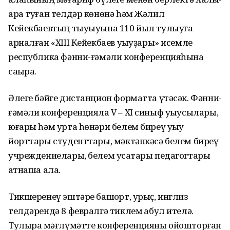
ара туған телдәр көнөнә һәм Жәлил
Кейекбаевтың тыуыуына 110 йыл тулыуға
арналған «XIII Кейекбаев уҡыуҙары» исемле
республика фәнни-ғәмәли конференцияһына
саҡыра.
Әлеге бәйге дистанцион форматта үтәсәк. Фәнни-
ғәмәли конференцияла V – XI синыф уҡыусылары,
юғары һәм урта һөнәри белем биреү уҡыу
йорттары студенттары, мәктәпкәсә белем биреү
учреждениелары, белем усаҡтары педагогтары
ҡатнаша ала.
Тикшеренеү эштәре башҡорт, урыҫ, инглиз
телдәрендә 8 февралгә тиклем ҡабул ителә.
Тулыраҡ мәғлүмәтте конференцияны ойошторған