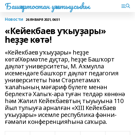
Башҡортостан уҡытыусыһы
Новости
26 ЯНВАРЯ 2021, 06:51
«Кейекбаев уҡыуҙары»
һеҙҙе көтә!
«Кейекбаев уҡыуҙары» һеҙҙе
көтә! Хөрмәтле дуҫтар, һеҙҙе Башҡорт
дәүләт университеты, М. Аҡмулла
исемендәге башҡорт дәүләт педагогия
университеты һәм Стәрлетамаҡ
ҡалаһының мәғариф бүлеге менән
берлектә Халыҡ-ара туған телдәр көнөнә
һәм Жәлил Кейекбаевтың тыуыуына 110
йыл тулыуға арналған «XIII Кейекбаев
уҡыуҙары» исемле республика фәнни-
ғәмәли конференцияһына саҡыра.