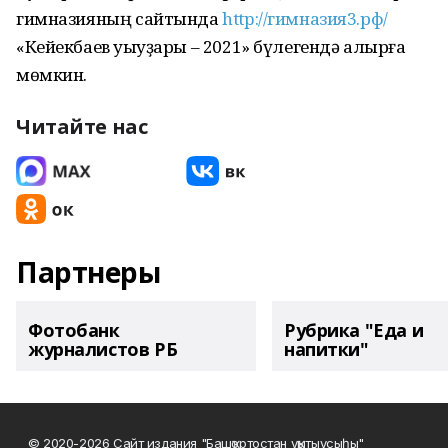
гимназияның сайтында
http://гимназия3.рф/
«Кейекбаев уҡыуҙары – 2021» бүлегендә алырға
мөмкин.
Читайте нас
Партнеры
Фотобанк
Рубрика "Еда и
журналистов РБ
напитки"
© 2020-2026 Сайт издания "Башҡортостан уҡытыусыһы"