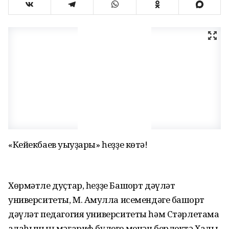
«Кейекбаев уҡыуҙары» һеҙҙе көтә!
Хөрмәтле дуҫтар, һеҙҙе Башҡорт дәүләт
университеты, М. Аҡмулла исемендәге башҡорт
дәүләт педагогия университеты һәм Стәрлетамаҡ
ҡалаһының мәғариф бүлеге менән берлектә Халыҡ-