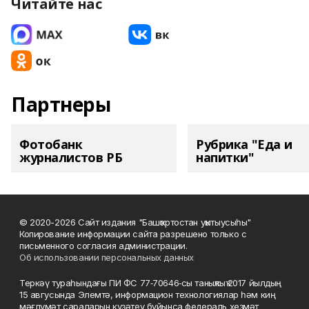
Читайте нас
Партнеры
Фотобанк
Рубрика "Еда и
журналистов РБ
напитки"
© 2020-2026 Сайт издания "Башҡортостан уҡытыусыһы"
Копирование информации сайта разрешено только с
письменного согласия администрации.
Об использовании персональных данных
Теркәү тураһындағы ПИ ФС 77‑70646‑сы таныҡлыҡ 2017 йылдың
15 авгусында Элемтә, информацион технологиялар һәм киң
мәғлүмәт сараларын күҙәтеү буйынса федераль хеҙмәт