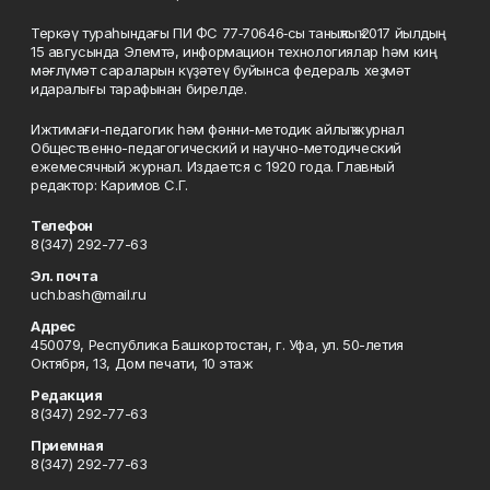
Теркәү тураһындағы ПИ ФС 77‑70646‑сы таныҡлыҡ 2017 йылдың
15 авгусында Элемтә, информацион технологиялар һәм киң
мәғлүмәт сараларын күҙәтеү буйынса федераль хеҙмәт
идаралығы тарафынан бирелде.
Ижтимағи-педагогик һәм фәнни-методик айлыҡ журнал
Общественно-педагогический и научно-методический
ежемесячный журнал. Издается с 1920 года. Главный
редактор: Каримов С.Г.
Телефон
8(347) 292-77-63
Эл. почта
uch.bash@mail.ru
Адрес
450079, Республика Башкортостан, г. Уфа, ул. 50-летия
Октября, 13, Дом печати, 10 этаж
Редакция
8(347) 292-77-63
Приемная
8(347) 292-77-63