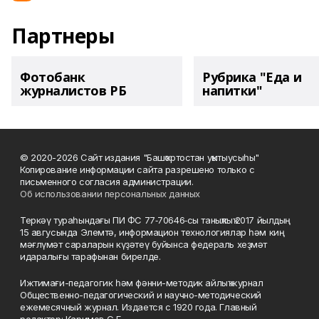
Партнеры
Фотобанк
Рубрика "Еда и
журналистов РБ
напитки"
© 2020-2026 Сайт издания "Башҡортостан уҡытыусыһы"
Копирование информации сайта разрешено только с
письменного согласия администрации.
Об использовании персональных данных
Теркәү тураһындағы ПИ ФС 77‑70646‑сы таныҡлыҡ 2017 йылдың
15 авгусында Элемтә, информацион технологиялар һәм киң
мәғлүмәт сараларын күҙәтеү буйынса федераль хеҙмәт
идаралығы тарафынан бирелде.
Ижтимағи-педагогик һәм фәнни-методик айлыҡ журнал
Общественно-педагогический и научно-методический
ежемесячный журнал. Издается с 1920 года. Главный