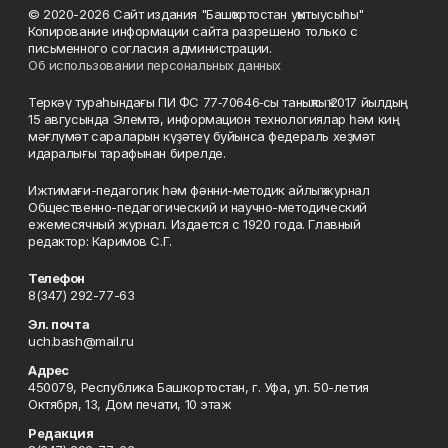
© 2020-2026 Сайт издания "Башҡортостан уҡытыусыһы"
Копирование информации сайта разрешено только с
письменного согласия администрации.
Об использовании персональных данных
Теркәү тураһындағы ПИ ФС 77‑70646‑сы таныҡлыҡ 2017 йылдың
15 авгусында Элемтә, информацион технологиялар һәм киң
мәғлүмәт сараларын күҙәтеү буйынса федераль хеҙмәт
идаралығы тарафынан бирелде.
Ижтимағи-педагогик һәм фәнни-методик айлыҡ журнал
Общественно-педагогический и научно-методический
ежемесячный журнал. Издается с 1920 года. Главный
редактор: Каримов С.Г.
Телефон
8(347) 292-77-63
Эл. почта
uch.bash@mail.ru
Адрес
450079, Республика Башкортостан, г. Уфа, ул. 50-летия
Октября, 13, Дом печати, 10 этаж
Редакция