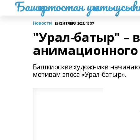
Башҡортостан уҡытыусы
Новости
15 СЕНТЯБРЯ 2021, 12:37
"Урал-батыр" – 
анимационного
Башкирские художники начинаю
мотивам эпоса «Урал-батыр».