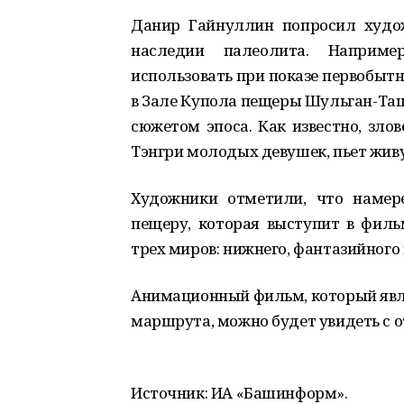
Данир Гайнуллин попросил худо
наследии палеолита. Наприм
использовать при показе первобытн
в Зале Купола пещеры Шульган-Таш 
сюжетом эпоса. Как известно, зло
Тэнгри молодых девушек, пьет живу
Художники отметили, что намер
пещеру, которая выступит в филь
трех миров: нижнего, фантазийного 
Анимационный фильм, который явл
маршрута, можно будет увидеть с 
Источник: ИА «Башинформ».