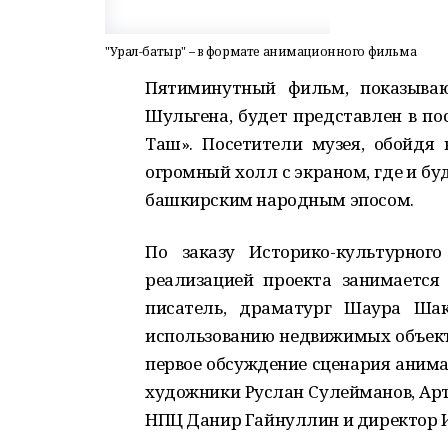
"Урал-батыр" – в формате анимационного фильма
Пятиминутный фильм, показыва
Шульгена, будет представлен в по
Таш». Посетители музея, обойдя 
огромный холл с экраном, где и б
башкирским народным эпосом.
По заказу Историко-культурног
реализацией проекта занимается
писатель, драматург Шаура Шак
использованию недвижимых объект
первое обсуждение сценария анима
художники Руслан Сулейманов, Арт
НПЦ Данир Гайнуллин и директор 