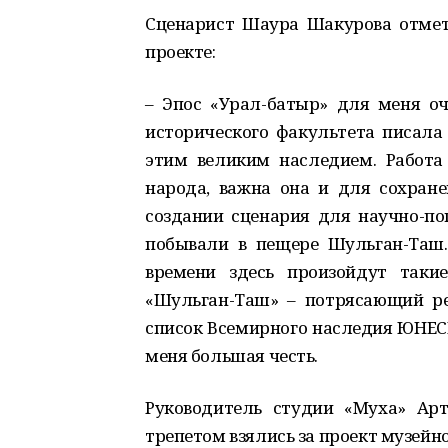
Сценарист Шаура Шакурова отмети
проекте:
– Эпос «Урал-батыр» для меня о
исторического факультета писала 
этим великим наследием. Работа
народа, важна она и для сохране
создании сценария для научно-п
побывали в пещере Шульган-Таш.
времени здесь произойдут таки
«Шульган-Таш» – потрясающий ре
список Всемирного наследия ЮНЕС
меня большая честь.
Руководитель студии «Муха» Ар
трепетом взялись за проект музейн