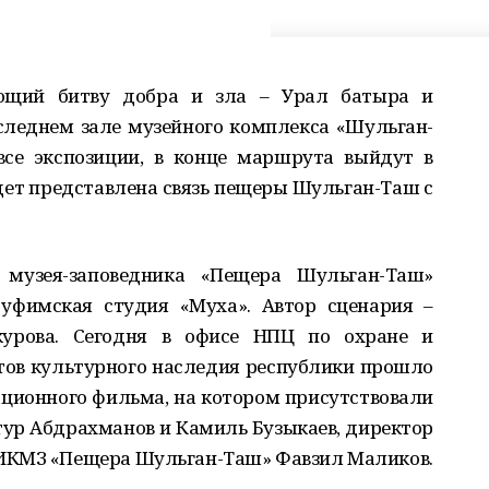
ющий битву добра и зла – Урал батыра и
следнем зале музейного комплекса «Шульган-
все экспозиции, в конце маршрута выйдут в
удет представлена связь пещеры Шульган-Таш с
о музея-заповедника «Пещера Шульган-Таш»
 уфимская студия «Муха». Автор сценария –
урова. Сегодня в офисе НПЦ по охране и
ов культурного наследия республики прошло
ционного фильма, на котором присутствовали
ур Абдрахманов и Камиль Бузыкаев, директор
ИКМЗ «Пещера Шульган-Таш» Фавзил Маликов.