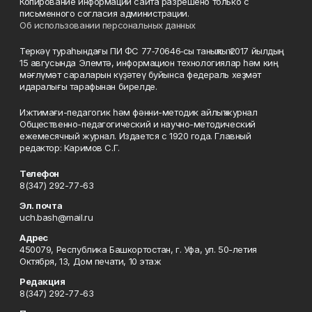
Копирование информации сайта разрешено только с
письменного согласия администрации.
Об использовании персональных данных
Теркәү тураһындағы ПИ ФС 77‑70646‑сы таныҡлыҡ 2017 йылдың
15 авгусында Элемтә, информацион технологиялар һәм киң
мәғлүмәт сараларын күҙәтеү буйынса федераль хеҙмәт
идаралығы тарафынан бирелде.
Ижтимағи-педагогик һәм фәнни-методик айлыҡ журнал
Общественно-педагогический и научно-методический
ежемесячный журнал. Издается с 1920 года. Главный
редактор: Каримов С.Г.
Телефон
8(347) 292-77-63
Эл. почта
uch.bash@mail.ru
Адрес
450079, Республика Башкортостан, г. Уфа, ул. 50-летия
Октября, 13, Дом печати, 10 этаж
Редакция
8(347) 292-77-63