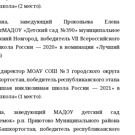
ола» (2 место).
вна, заведующий Прокопьева Елена
огМАДОУ «Детский сад №390» муниципальное
жний Новгород, победитель VII Всероссийского
школа России
—
2020» в номинации «Лучший
)
, директор МОАУ СОШ №3 городского округа
ортостан, победитель республиканского этапа
Лучшая инклюзивная школа России
—
2021» в
ола» (1 место).
вна, заведующий МАДОУ детский сад
емок» р.п. Приютово Муниципального района
Башкортостан, победитель республиканского