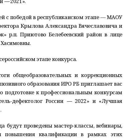
ии
—
2021».
й с победой в республиканском этапе — МАОУ
ректора Крылова Александра Вячеславовича и
» р.п. Приютово Белебеевский район в лице
 Хасимовны.
сероссийском этапе конкурса.
гоги общеобразовательных и коррекционных
люзивного образования ИРО РБ приглашает вас
по подготовке к профессиональным конкурсам
итель-дефектолог России
—
2022» и «Лучшая
.
да будут проведены мастер-классы, вебинары,
ы повышения квалификации в рамках этих