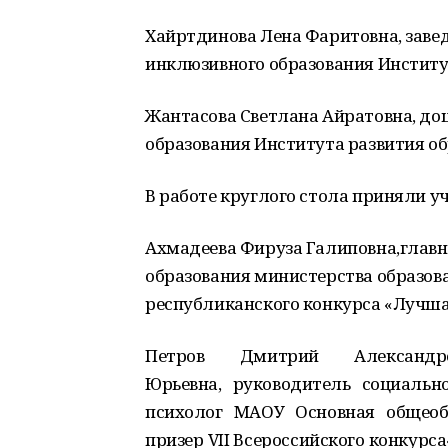
Хайртдинова Лена Фаритовна, заве
инклюзивного образования Институ
Жантасова Светлана Айратовна, до
образования Института развития об
В работе круглого стола приняли уч
Ахмадеева Фируза Галиповна,главн
образования министерства образов
республиканского конкурса «Лучш
Петров Дмитрий Александр
Юрьевна, руководитель социально
психолог МАОУ Основная общеоб
призер VII Всероссийского конкур