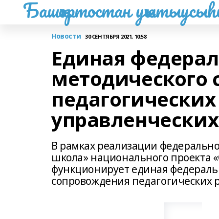
Башҡортостан уҡытыусы
Новости
30 СЕНТЯБРЯ 2021, 10:58
Единая федерал
методического 
педагогических
управленческих
В рамках реализации федерально
школа» национального проекта «
функционирует единая федераль
сопровождения педагогических р