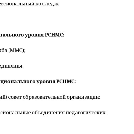
ссиональный колледж;
ального уровня РСНМС:
ба (ММС);
единения.
ционального уровня РСНМС:
й) совет образовательной организации;
ссиональные объединения педагогических