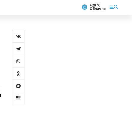
+20 °С
Облачно
-
я
и