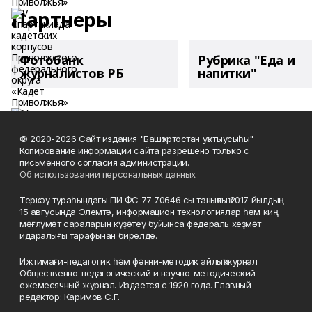
Партнеры
Фотобанк
Рубрика "Еда и
журналистов РБ
напитки"
© 2020-2026 Сайт издания "Башҡортостан уҡытыусыһы"
Копирование информации сайта разрешено только с
письменного согласия администрации.
Об использовании персональных данных
Теркәү тураһындағы ПИ ФС 77‑70646‑сы таныҡлыҡ 2017 йылдың
15 авгусында Элемтә, информацион технологиялар һәм киң
мәғлүмәт сараларын күҙәтеү буйынса федераль хеҙмәт
идаралығы тарафынан бирелде.
Ижтимағи-педагогик һәм фәнни-методик айлыҡ журнал
Общественно-педагогический и научно-методический
ежемесячный журнал. Издается с 1920 года. Главный
редактор: Каримов С.Г.