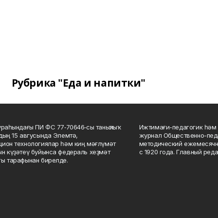
Рубрика "Еда и напитки"
ураһындағы ПИ ФС 77‑70646‑сы таныҡлыҡ
Ижтимағи-педагогик һәм 
дың 15 авгусында Элемтә,
журнал Общественно-педа
ион технологиялар һәм киң мәғлүмәт
методический ежемесячн
н күҙәтеү буйынса федераль хеҙмәт
с 1920 года. Главный реда
ы тарафынан бирелде.