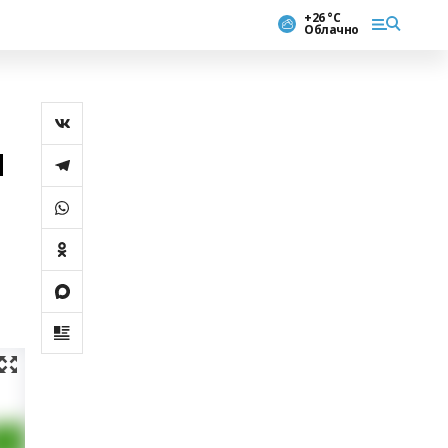
+26 °С
Облачно
и