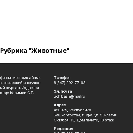
Рубрика "Животные"
фәнни-методик айлыҡ
Телефон
гогический и научно-
8(347) 292-77-63
ый журнал. Издается
Эл. почта
ктор: Каримов С.Г.
uch.bash@mail.ru
Адрес
450079, Республика
Башкортостан, г. Уфа, ул. 50-летия
Октября, 13, Дом печати, 10 этаж
Редакция