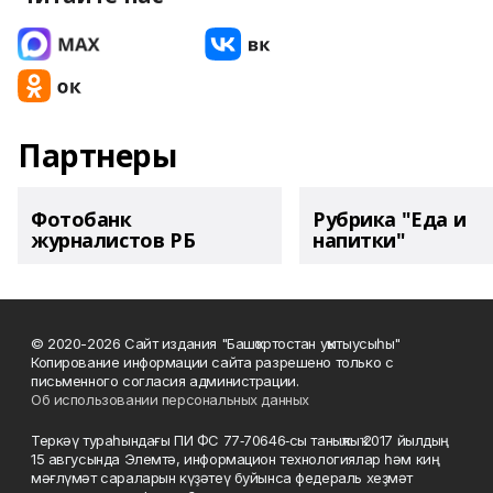
Партнеры
Фотобанк
Рубрика "Еда и
журналистов РБ
напитки"
© 2020-2026 Сайт издания "Башҡортостан уҡытыусыһы"
Копирование информации сайта разрешено только с
письменного согласия администрации.
Об использовании персональных данных
Теркәү тураһындағы ПИ ФС 77‑70646‑сы таныҡлыҡ 2017 йылдың
15 авгусында Элемтә, информацион технологиялар һәм киң
мәғлүмәт сараларын күҙәтеү буйынса федераль хеҙмәт