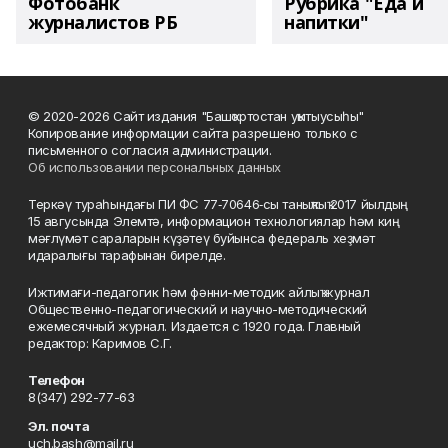
Фотобанк
Рубрика "Еда и
журналистов РБ
напитки"
© 2020-2026 Сайт издания "Башҡортостан уҡытыусыһы"
Копирование информации сайта разрешено только с
письменного согласия администрации.
Об использовании персональных данных
Теркәү тураһындағы ПИ ФС 77‑70646‑сы таныҡлыҡ 2017 йылдың
15 авгусында Элемтә, информацион технологиялар һәм киң
мәғлүмәт сараларын күҙәтеү буйынса федераль хеҙмәт
идаралығы тарафынан бирелде.
Ижтимағи-педагогик һәм фәнни-методик айлыҡ журнал
Общественно-педагогический и научно-методический
ежемесячный журнал. Издается с 1920 года. Главный
редактор: Каримов С.Г.
Телефон
8(347) 292-77-63
Эл. почта
uch.bash@mail.ru