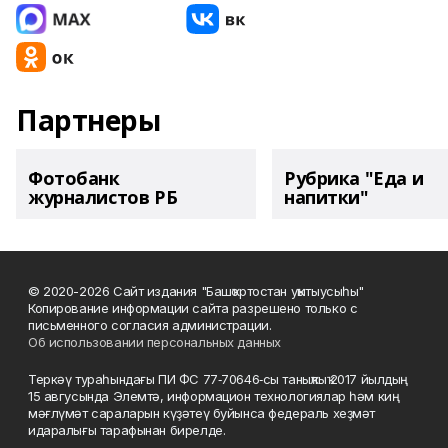
Партнеры
Фотобанк
Рубрика "Еда и
журналистов РБ
напитки"
© 2020-2026 Сайт издания "Башҡортостан уҡытыусыһы"
Копирование информации сайта разрешено только с
письменного согласия администрации.
Об использовании персональных данных
Теркәү тураһындағы ПИ ФС 77‑70646‑сы таныҡлыҡ 2017 йылдың
15 авгусында Элемтә, информацион технологиялар һәм киң
мәғлүмәт сараларын күҙәтеү буйынса федераль хеҙмәт
идаралығы тарафынан бирелде.