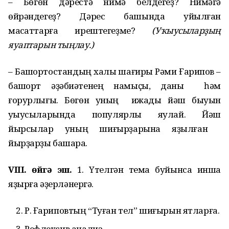
– Бөгөн дәрестә нимә белдегеҙ? Нимәгә
өйрәндегеҙ? Дәрес башында ҡуйылған
маҡсаттарға ирештегеҙме?
(У
ҡ
ыусылар
ҙ
ы
ң
яуаптарын ты
ң
лау.)
– Башҡортостандың халыҡ шағиры Рәми Ғарипов –
башҡорт әҙәбиәтенең намыҫы, даны һәм
ғорурлығы. Бөгөн уның ижады йәш быуын
уҡыусыларында популярлыҡ яулай. Йәш
йырсылар уның шиғырҙарына яҙылған
йырҙарҙы башҡара.
VIII. өйг
ә
эш.
1. Үтелгән тема буйынса инша
яҙырға әҙерләнергә.
Р. Ғариповтың “Туған тел” шиғырын ятларға.
Рефлексив анализ.