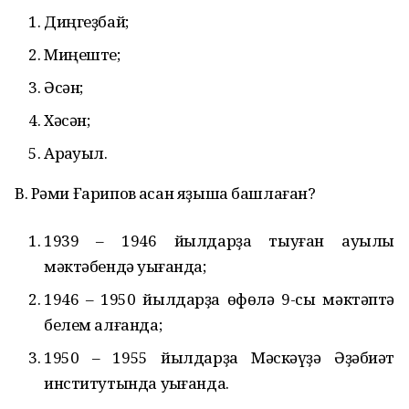
Диңгеҙбай;
Миңеште;
Әсән;
Хәсән;
Арҡауыл.
В. Рәми Ғарипов ҡасан яҙыша башлаған?
1939 – 1946 йылдарҙа тыуған ауылы
мәктәбендә уҡығанда;
1946 – 1950 йылдарҙа өфөлә 9-сы мәктәптә
белем алғанда;
1950 – 1955 йылдарҙа Мәскәүҙә Әҙәбиәт
институтында уҡығанда.