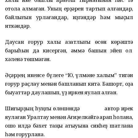
ҡотола алмаған. Уның ерҙәрен тартып алғандар,
байлығын урлағандар, иҙгәндәр һәм мыҫҡыл
иткәндәр.
Даусан ғорур халыҡ азатлығы өсөн көрәштә
барыһын да кисергән, әммә башын эйеп ҡол
хәленә төшмәгән.
Әҫәрҙең икенсе бүлеге “Юҡ, үлмәне халҡым” тигән
ғорур раҫлау менән башланып китә. Башҡорт, оҙаҡ
быуаттар даулашып, үҙ иркен яулап алған.
Шиғырҙың һуңғы өлөшөндә автор ирек
яулаған Уралтау менән Ағиҙелкәйгә ҡарап һоҡлана,
ошо илдә бәхет таңы атыуына сикһеҙ шатлана
һәм ғорурлана.