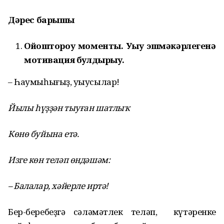
Д
ә
рес барышы
Ойоштороу моменты. У
ыу эшм
ә
к
ә
рлеген
ә
мотивация булдырыу.
– Һаумыһығыҙ, уҡыусылар!
Йылы
һ
ү
ҙҙә
н тыу
ғ
ан шатлы
ҡ
Көнө буйына ет
ә
.
Изге көн тел
ә
п өнд
ә
ш
ә
м:
– Балалар, х
ә
йерле ирт
ә
!
Бер-беребеҙгә сәләмәтлек теләп, күтәренке