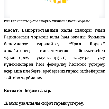
Рәми Ғариповтың «Урал йөрәге» хикәйәтендә Ватан образы
Ма
сат.
Башҡортостандың халыҡ шағиры Рәми
Ғариповтың тормош юлы һәм ижады буйынса
белемдәрҙе тәрәнәйтеү, “Урал йөрәге”
хикәйәтенең идея-тематик йөкмәткеһен
үҙләштереү; уҡыусыларҙың тасуири уҡыу
күнекмәләрен һәм фекерләү һәләтен үҫтереү;
әҫәр аша илебеҙгә, еребеҙгә ихтирам, илһөйәрлек
тойғоһо тәрбиәләү.
Көтөлг
ә
н
һ
ө
ҙ
өмт
ә
л
ә
р.
Ш
ә
хси
: үҙаллылыҡ сифаттарын үҫтереү.