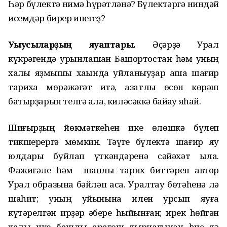
Һәр бүлектә нимә һүрәтләнә? Бүлектәргә ниндәй
исемдәр бирер инегеҙ?
У
ыусылар
ҙ
ы
ң
яуаптары.
Әҫәрҙә Урал
күкрәгендә урынлашҡан Башҡортостан һәм уның
халҡы яҙмышы хаҡында уйланыуҙар аша шағир
тарихҡа мөрәжәғәт итә, азатлыҡ өсөн көрәш
батырҙарын телгә ала, киләсәккә байҡау яһай.
Шиғырҙың йөкмәткеһен ике өлөшкә бүлеп
тикшерергә мөмкин. Тәүге бүлектә шағир яу
юлдары буйлап үткәндәренә сәйәхәт ҡыла.
Фажиғәле һәм шанлы тарих биттәрен автор
Урал образына бәйләп аса. Уралтау бөтәһенә лә
шаһит; уның ҡуйынына илен ҡурсып яуға
күтәрелгән ирҙәр ҡәбере һыйынған; ирек һөйгән
халыҡ ике башлы ҡарағош тырнағынан һис тә