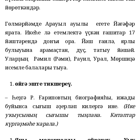
йөрөткәндәр.
Гөлмәрйәмде Арҡауыл ауылы егете Йәғәфәр
ярата. Икеһе лә етемлектә үҫкән ғашиҡтар 17
йәштәрендә донъя ҡора. Йәш ғаилә, ярлы
булыуына ҡарамаҫтан, дуҫ, татыу йәшәй.
Уларҙың Рәмил (Рәми), Рауил, Урал, Мөршиҙә
исемле балалары тыуа.
өйг
ә
эште тикшереү.
– Һеҙгә Р. Ғариповтың биографияһы, ижады
буйынса сығыш әҙерләп килергә ине.
(Ике
у
ҡ
ыусыны
ң
сы
ғ
ышы ты
ң
лана. Китаптар
күрг
әҙ
м
әһ
е
ҡ
арала.)
Я
ң
ы материалды өйр
ә
неү. У
ыу