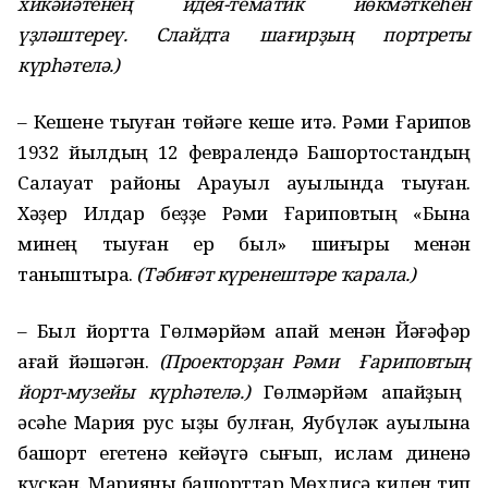
хик
ә
й
ә
тене
ң
идея-тематик йөкм
ә
тке
һ
ен
ү
ҙ
л
ә
штереү. Слайдта ша
ғ
ир
ҙ
ы
ң
портреты
күр
һә
тел
ә
.)
– Кешене тыуған төйәге кеше итә. Рәми Ғарипов
1932 йылдың 12 февралендә Башҡортостандың
Салауат районы Арҡауыл ауылында тыуған.
Хәҙер Илдар беҙҙе Рәми Ғариповтың «Бына
минең тыуған ер был» шиғыры менән
таныштыра.
(Т
ә
би
ғә
т күренешт
ә
ре
ҡ
арала.)
– Был йортта Гөлмәрйәм апай менән Йәғәфәр
ағай йәшәгән.
(Проектор
ҙ
ан Р
ә
ми
Ғ
ариповты
ң
йорт-музейы күр
һә
тел
ә
.)
Гөлмәрйәм апайҙың
әсәһе Мария рус ҡыҙы булған, Яубүләк ауылына
башҡорт егетенә кейәүгә сығып, ислам диненә
күскән. Марияны башҡорттар Мөхлисә килен тип