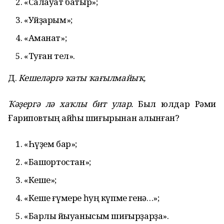
«Салауат батыр»;
«Уйҙарым»;
«Аманат»;
«Туған тел».
Д.
Кешел
ә
рг
ә
ҡ
аты
ҡ
а
ғ
ылмайы
ҡ
,
Ҡәҙ
ерг
ә
л
ә
ха
ҡ
лы бит улар.
Был юлдар Рәми
Ғариповтың ҡайһы шиғырынан алынған?
«Һүҙем бар»;
«Башҡортостан»;
«Кеше»;
«Кеше ғүмере һуң күпме генә…»;
«Барлыҡ йыуанысым шиғырҙарҙа».