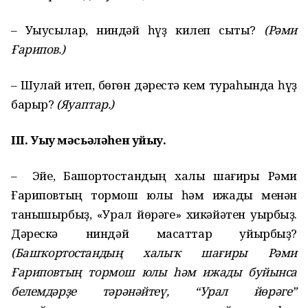
– Уҡыусылар, ниндәй һүҙ килеп сыҡты?
(Р
ә
ми
Ғ
арипов.)
– Шулай итеп, бөгөн дәрестә кем тураһында һүҙ
барыр?
(Яуаптар.)
III.
У
ыу м
ә
сь
ә
л
әһ
ен
уйыу.
–
Эйе, Башҡортостандың халыҡ шағиры Рәми
Ғариповтың тормош юлы һәм ижады менән
танышырбыҙ, «Урал йөрәге» хикәйәтен уҡырбыҙ.
Дәрескә ниндәй маҡсаттар ҡуйырбыҙ?
(Баш
ҡ
ортостанды
ң
халы
ҡ
ша
ғ
иры Р
ә
ми
Ғ
ариповты
ң
тормош юлы
һә
м ижады буйынса
белемд
ә
р
ҙ
е т
ә
р
ә
н
ә
йтеү, “Урал йөр
ә
ге”