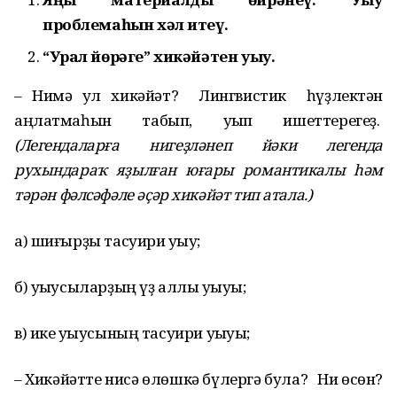
проблема
һ
ын х
ә
л итеү.
“Урал йөр
ә
ге” хик
ә
й
ә
тен у
ыу.
– Нимә ул хикәйәт? Лингвистик һүҙлектән
аңлатмаһын табып, уҡып ишеттерегеҙ.
(Легендалар
ғ
а ниге
ҙ
л
ә
неп й
ә
ки легенда
рухындара
ҡ
я
ҙ
ыл
ғ
ан ю
ғ
ары романтикалы
һә
м
т
ә
р
ә
н ф
ә
лс
ә
ф
ә
ле
әҫә
р хик
ә
й
ә
т тип атала.)
а) шиғырҙы тасуири уҡыу;
б) уҡыусыларҙың үҙ аллы уҡыуы;
в) ике уҡыусының тасуири уҡыуы;
– Хикәйәтте нисә өлөшкә бүлергә була? Ни өсөн?