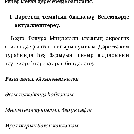
кәйеф менән дәресебеҙҙе башлайыҡ.
Д
ә
ресте
ң
тема
һ
ын билд
ә
л
ә
ү. Белемд
ә
р
ҙ
е
актуалл
ә
штереү.
– Һеҙгә Фәнүрә Миңлеғәли ҡыҙының акростих
стилендә яҙылған шиғырын уҡыйым. Дәрестә кем
тураһында һүҙ барыуын шиғыр юлдарының
тәүге хәрефтәренә ҡарап билдәләгеҙ.
Р
ә
х
ә
тл
ә
неп,
ә
й кин
ә
неп көлөп
Ә
с
ә
м телк
ә
йенд
ә
һ
өйл
ә
ш
ә
м.
М
илл
ә
тем
ә
ҡ
ушылып, бер үк сафта
И
рек йырын бөгөн көйл
ә
ш
ә
м.