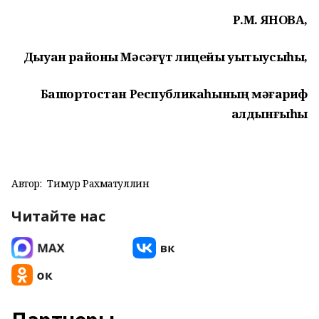
Р.М. ЯНОВА,
Дыуан районы М
ә
с
әғ
үт лицейы у
ытыусы
һ
ы,
Баш
ортостан Республика
һ
ыны
ң
м
әғ
ариф
алдын
ғ
ы
һ
ы
Автор:
Тимур Рахматуллин
Читайте нас