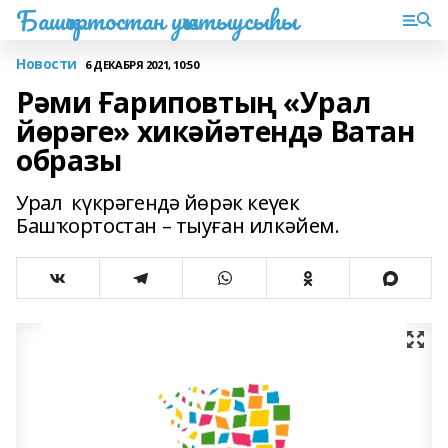
Башҡортостан уҡытыусыһы
Новости
6 ДЕКАБРЯ 2021, 10:50
Рәми Ғариповтың «Урал
йөрәге» хикәйәтендә Ватан
образы
Урал күкрәгендә йөрәк кеүек
Башҡортостан – тыуған илкәйем.