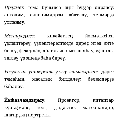
Предмет
: тема буйынса яңы һүҙҙәр өйрәнеү;
антоним, синонимдарҙы ҡабатлау, телмәрҙә
ҡулланыу.
Метапредмет:
хикәйәттең йөкмәткеһен
үҙләштереү, үҙләштерелгәнде дөрөҫ итеп әйтә
белеү, фекерләү, дәлилләп сығыш яһау, үҙ аллы
эшләү, үҙ эшеңә баһа биреү.
Регулятив универсаль у
ҡ
ыу эшм
ә
к
ә
рлеге:
дәрес
темаһын, маҡсатын билдәләү; белемдәрҙе
баһалау.
Йы
һ
азландырыу.
Проектор, китаптар
күргәҙмәһе, тест, дидактик материалдар,
шағирҙың портреты.