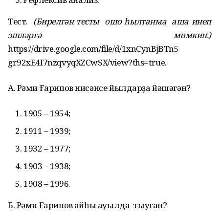
Тест.
(Бирелг
ә
н тесты
ошо
һ
ылтанма аша инеп
эшл
ә
рг
ә
мөмкин.)
https://drive.google.com/file/d/1xnCynBjBTn5
gr92xE4I7nzqvyqXZCwSX/view?ths=true.
А. Рәми Ғарипов нисәнсе йылдарҙа йәшәгән?
1905 – 1954;
1911 – 1939;
1932 – 1977;
1903 – 1938;
1908 – 1996.
Б. Рәми Ғарипов ҡайһы ауылда тыуған?