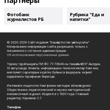
Партнеры
Фотобанк
Рубрика "Еда и
журналистов РБ
напитки"
© 2020-2026 Сайт издания "Башҡортостан уҡытыусыһы"
Копирование информации сайта разрешено только с
письменного согласия администрации.
Об использовании персональных данных
Теркәү тураһындағы ПИ ФС 77‑70646‑сы таныҡлыҡ 2017 йылдың
15 авгусында Элемтә, информацион технологиялар һәм киң
мәғлүмәт сараларын күҙәтеү буйынса федераль хеҙмәт
идаралығы тарафынан бирелде.
Ижтимағи-педагогик һәм фәнни-методик айлыҡ журнал
Общественно-педагогический и научно-методический
ежемесячный журнал. Издается с 1920 года. Главный
редактор: Каримов С.Г.
Телефон