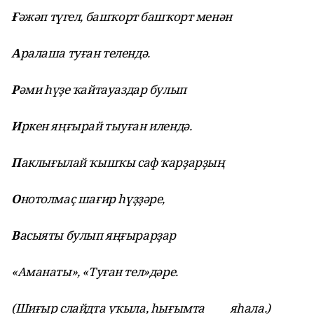
Ғ
ә
ж
ә
п түгел, баш
ҡ
орт баш
ҡ
орт мен
ә
н
А
ралаша ту
ғ
ан теленд
ә
.
Р
ә
ми
һ
ү
ҙ
е
ҡ
айтауаздар булып
И
ркен я
ңғ
ырай тыу
ғ
ан иленд
ә
.
П
аклы
ғ
ылай
ҡ
ыш
ҡ
ы саф
ҡ
ар
ҙ
ар
ҙ
ы
ң
О
нотолма
ҫ
ша
ғ
ир
һ
ү
ҙҙә
ре,
В
асыяты булып я
ңғ
ырар
ҙ
ар
«Аманаты», «Ту
ғ
ан тел»д
ә
ре.
(Ши
ғ
ыр слайдта у
ҡ
ыла,
һ
ы
ғ
ымта я
һ
ала.)