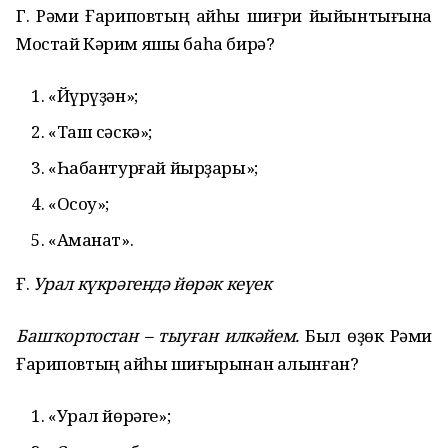
Г. Рәми Ғариповтың ҡайһы шиғри йыйынтығына
Мостай Кәрим яҡшы баһа бирә?
«Йүрүҙән»;
«Таш сәскә»;
«Һабантурғай йырҙары»;
«Осоу»;
«Аманат».
Ғ.
Урал күкр
ә
генд
ә
йөр
ә
к кеүек
Баш
ҡ
ортостан – тыу
ғ
ан илк
ә
йем.
Был өҙөк Рәми
Ғариповтың ҡайһы шиғырынан алынған?
«Урал йөрәге»;