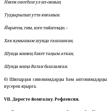
Нисек онот
һ
он ул ил-ояны
ң
Ту
ҙҙ
ырылып утта ян
ғ
анын.
Йөр
ә
гем, тим, изге төй
ә
гемде, –
Ха
ҡ
я
ҙ
мышым шунда ташлан
ғ
ан,
Шунда мине
ң
б
ә
хет та
ң
ым ат
ҡ
ан,
Шунда ми
ңә
Ватан башлан
ғ
ан.
б) Шиғырҙан синонимдарҙы һәм антонимдарҙы
күсереп яҙырға.
VII. Д
ә
ресте йом
ғ
а
лау. Рефлексия.