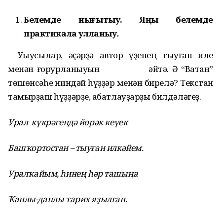
Белемде ны
ғ
ытыу. Я
ң
ы белемде
практикала
улланыу
.
– Уҡыусылар, әҫәрҙә автор үҙенең тыуған иле
менән ғорурланыуын әйтә. Ә “Ватан”
төшөнсәһе ниндәй һүҙҙәр менән бирелә? Текстан
тамырҙаш һүҙҙәрҙе, ҡабатлауҙарҙы билдәләгеҙ.
Урал күкр
ә
генд
ә
йөр
ә
к кеүек
Баш
ҡ
ортостан – тыу
ғ
ан илк
ә
йем.
Урал
ҡ
айым,
һ
ине
ң
һә
р ташы
ң
а
Ҡ
анлы-данлы тарих я
ҙ
ыл
ғ
ан.