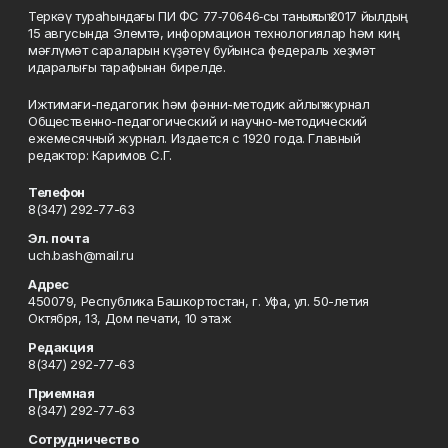
Теркәү тураһындағы ПИ ФС 77‑70646‑сы таныҡлыҡ 2017 йылдың
15 авгусында Элемтә, информацион технологиялар һәм киң
мәғлүмәт сараларын күҙәтеү буйынса федераль хеҙмәт
идаралығы тарафынан бирелде.
Ижтимағи-педагогик һәм фәнни-методик айлыҡ журнал
Общественно-педагогический и научно-методический
ежемесячный журнал. Издается с 1920 года. Главный
редактор: Каримов С.Г.
Телефон
8(347) 292-77-63
Эл. почта
uch.bash@mail.ru
Адрес
450079, Республика Башкортостан, г. Уфа, ул. 50-летия
Октября, 13, Дом печати, 10 этаж
Редакция
8(347) 292-77-63
Приемная
8(347) 292-77-63
Сотрудничество