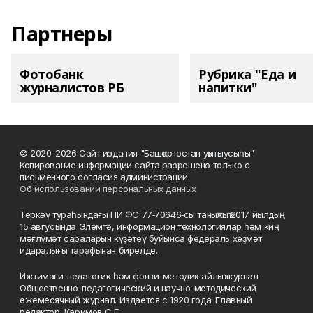
Партнеры
Фотобанк
Рубрика "Еда и
журналистов РБ
напитки"
© 2020-2026 Сайт издания "Башҡортостан уҡытыусыһы"
Копирование информации сайта разрешено только с
письменного согласия администрации.
Об использовании персональных данных
Теркәү тураһындағы ПИ ФС 77‑70646‑сы таныҡлыҡ 2017 йылдың
15 авгусында Элемтә, информацион технологиялар һәм киң
мәғлүмәт сараларын күҙәтеү буйынса федераль хеҙмәт
идаралығы тарафынан бирелде.
Ижтимағи-педагогик һәм фәнни-методик айлыҡ журнал
Общественно-педагогический и научно-методический
ежемесячный журнал. Издается с 1920 года. Главный
редактор: Каримов С.Г.