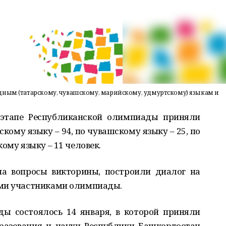
дным (татарскому, чувашскому, марийскому, удмуртскому) языкам и
 этапе Республиканской олимпиады приняли
кому языку – 94, по чувашскому языку – 25, по
ому языку – 11 человек.
а вопросы викторины, построили диалог на
ими участниками олимпиады.
ы состоялось 14 января, в которой приняли
разования и науки Республики Башкортостан