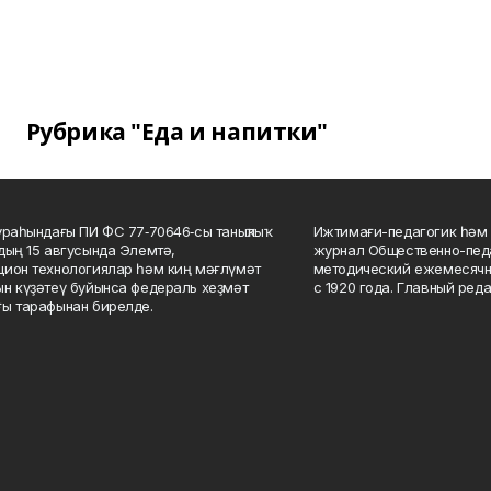
Рубрика "Еда и напитки"
ураһындағы ПИ ФС 77‑70646‑сы таныҡлыҡ
Ижтимағи-педагогик һәм 
дың 15 авгусында Элемтә,
журнал Общественно-педа
ион технологиялар һәм киң мәғлүмәт
методический ежемесячн
н күҙәтеү буйынса федераль хеҙмәт
с 1920 года. Главный реда
ы тарафынан бирелде.