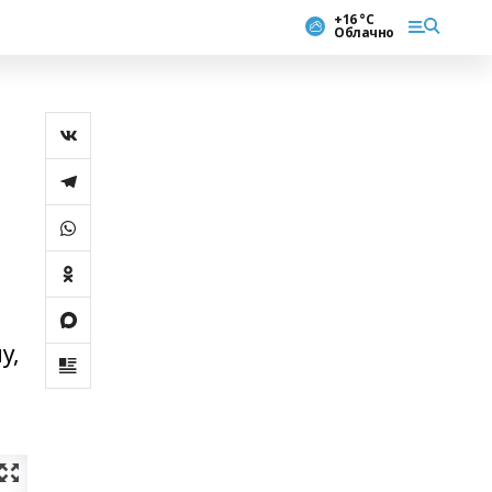
+16 °С
Облачно
у,