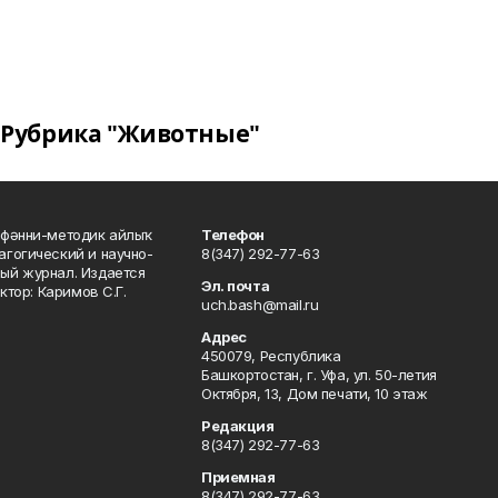
Рубрика "Животные"
фәнни-методик айлыҡ
Телефон
гогический и научно-
8(347) 292-77-63
ый журнал. Издается
Эл. почта
ктор: Каримов С.Г.
uch.bash@mail.ru
Адрес
450079, Республика
Башкортостан, г. Уфа, ул. 50-летия
Октября, 13, Дом печати, 10 этаж
Редакция
8(347) 292-77-63
Приемная
8(347) 292-77-63