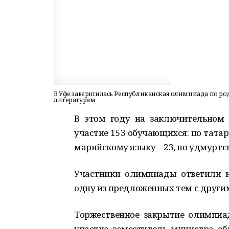
В Уфе завершилась Республиканская олимпиада по ро
литературам
В этом году на заключительном
участие 153 обучающихся: по татарс
марийскому языку – 23, по удмуртск
Участники олимпиады ответили н
одну из предложенных тем с друг
Торжественное закрытие олимпиад
участие заместитель министра об