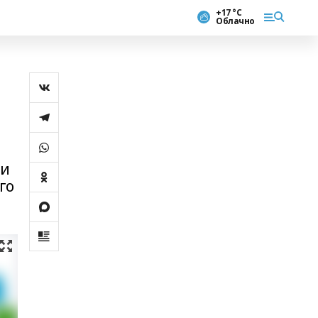
+17 °С
Облачно
ии
го