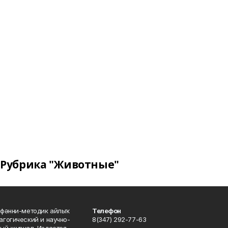
Рубрика "Животные"
фәнни-методик айлыҡ
Телефон
гогический и научно-
8(347) 292-77-63