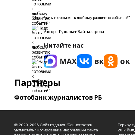
"Надо быть готовыми к любому развитию событий"
Автор:
Гульшат Байназарова
Читайте нас
Партнеры
Фотобанк журналистов РБ
© 2020-2026 Сайт издания "Башҡортостан
Теркәү т
уҡытыусыһы" Копирование информации сайта
2017 йыл