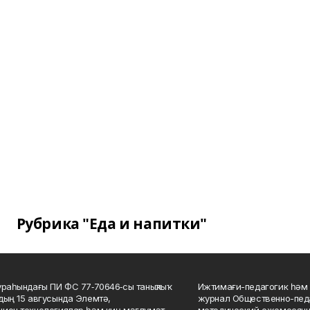
Рубрика "Еда и напитки"
ураһындағы ПИ ФС 77‑70646‑сы таныҡлыҡ
Ижтимағи-педагогик һәм 
дың 15 авгусында Элемтә,
журнал Общественно-педа