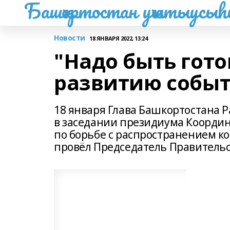
Башҡортостан уҡытыусы
Новости
18 ЯНВАРЯ 2022, 13:24
"Надо быть гот
развитию собы
18 января Глава Башкортостана 
в заседании президиума Координ
по борьбе с распространением к
провёл Председатель Правитель