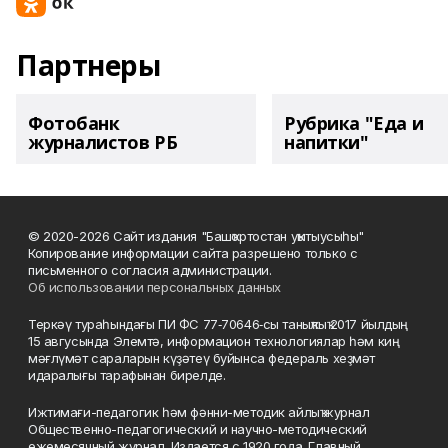
Партнеры
Фотобанк
Рубрика "Еда и
журналистов РБ
напитки"
© 2020-2026 Сайт издания "Башҡортостан уҡытыусыһы"
Копирование информации сайта разрешено только с
письменного согласия администрации.
Об использовании персональных данных
Теркәү тураһындағы ПИ ФС 77‑70646‑сы таныҡлыҡ 2017 йылдың
15 авгусында Элемтә, информацион технологиялар һәм киң
мәғлүмәт сараларын күҙәтеү буйынса федераль хеҙмәт
идаралығы тарафынан бирелде.
Ижтимағи-педагогик һәм фәнни-методик айлыҡ журнал
Общественно-педагогический и научно-методический
ежемесячный журнал. Издается с 1920 года. Главный