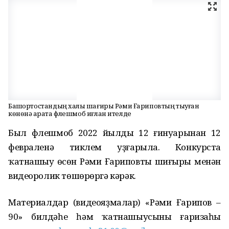
Башҡортостандың халыҡ шағиры Рәми Ғариповтың тыуған
көнөнә ҡарата флешмоб иғлан ителде
Был флешмоб 2022 йылдың 12 ғинуарынан 12
февраленә тиклем уҙғарыла. Конкурста
ҡатнашыу өсөн Рәми Ғариповтың шиғыры менән
видеоролик төшөрөргә кәрәк.
Материалдар (видеояҙмалар) «Рәми Ғарипов –
90» билдәһе һәм ҡатнашыусының ғаризаһы