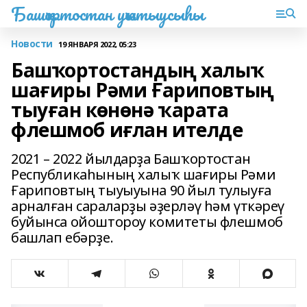
Башҡортостан уҡытыусыһы
Новости
19 ЯНВАРЯ 2022, 05:23
Башҡортостандың халыҡ
шағиры Рәми Ғариповтың
тыуған көнөнә ҡарата
флешмоб иғлан ителде
2021 – 2022 йылдарҙа Башҡортостан
Республикаһының халыҡ шағиры Рәми
Ғариповтың тыуыуына 90 йыл тулыуға
арналған сараларҙы әҙерләү һәм үткәреү
буйынса ойоштороу комитеты флешмоб
башлап ебәрҙе.