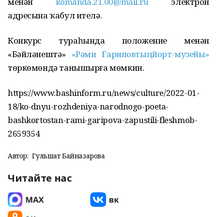
менән
komanda.21.00@mail.ru
электрон
адресына ҡабул ителә.
Конкурс тураһында положение менән
«Бәйләнештә»
«Рәми Ғариповтың йорт-музейы»
төркөмөндә танышырға мөмкин.
https://www.bashinform.ru/news/culture/2022-01-
18/ko-dnyu-rozhdeniya-narodnogo-poeta-
bashkortostan-rami-garipova-zapustili-fleshmob-
2659354
Автор:
Гульшат Байназарова
Читайте нас