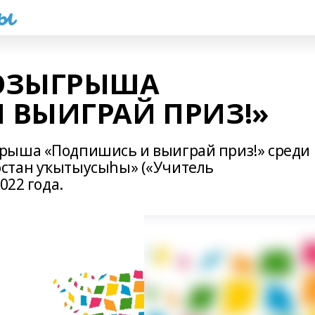
һы
ОЗЫГРЫША
 ВЫИГРАЙ ПРИЗ!»
рыша «Подпишись и выиграй приз!» среди
стан уҡытыусыһы» («Учитель
022 года.