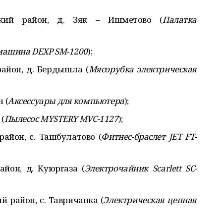
кий район, д. Зяк – Ишметово (
Палатка
машина DEXP SM-1200
);
йон, д. Бердышла (
Мясорубка электрическая
 (
Аксессуары для компьютера
);
(
Пылесос MYSTERY MVC-1127
);
айон, с. Ташбулатово (
Фитнес-браслет JET FT-
йон, д. Куюргаза (
Электрочайник Scarlett SC-
 район, с. Тавричанка (
Электрическая цепная