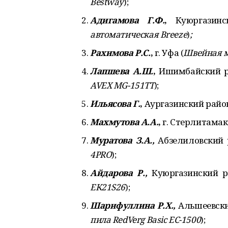
Bestway
);
Адигамова Г.Ф.
,
Куюргазинс
автоматическая Breeze
)
;
Рахимова Р.С.
,
г. Уфа (
Швейная 
Лапшева А.Ш.
,
Ишимбайский ра
AVEX MG-151TT
);
Ильясова Г.
,
Аургазинский район
Махмутова А.А.
,
г. Стерлитамак 
Муратова З.А.,
Абзелиловский р
4PRO
);
Айдарова Р.,
Куюргазинский ра
EK21S26
);
Шарифуллина Р.Х.,
Альшеевский
пила RedVerg Basic EC-1500
);