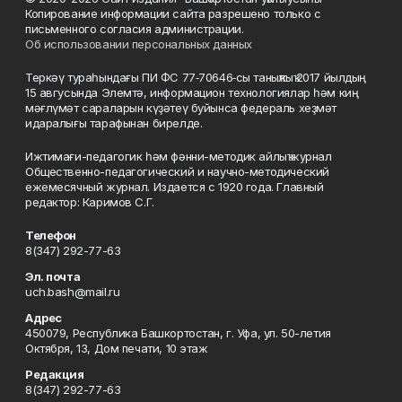
Копирование информации сайта разрешено только с
письменного согласия администрации.
Об использовании персональных данных
Теркәү тураһындағы ПИ ФС 77‑70646‑сы таныҡлыҡ 2017 йылдың
15 авгусында Элемтә, информацион технологиялар һәм киң
мәғлүмәт сараларын күҙәтеү буйынса федераль хеҙмәт
идаралығы тарафынан бирелде.
Ижтимағи-педагогик һәм фәнни-методик айлыҡ журнал
Общественно-педагогический и научно-методический
ежемесячный журнал. Издается с 1920 года. Главный
редактор: Каримов С.Г.
Телефон
8(347) 292-77-63
Эл. почта
uch.bash@mail.ru
Адрес
450079, Республика Башкортостан, г. Уфа, ул. 50-летия
Октября, 13, Дом печати, 10 этаж
Редакция
8(347) 292-77-63