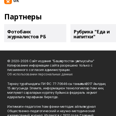
Партнеры
Фотобанк
Рубрика "Еда и
журналистов РБ
напитки"
© 2020-2026 Сайт издания "Башҡортостан уҡытыусыһы"
Копирование информации сайта разрешено только с
письменного согласия администрации.
Об использовании персональных данных
Теркәү тураһындағы ПИ ФС 77‑70646‑сы таныҡлыҡ 2017 йылдың
15 авгусында Элемтә, информацион технологиялар һәм киң
мәғлүмәт сараларын күҙәтеү буйынса федераль хеҙмәт
идаралығы тарафынан бирелде.
Ижтимағи-педагогик һәм фәнни-методик айлыҡ журнал
Общественно-педагогический и научно-методический
ежемесячный журнал. Издается с 1920 года. Главный