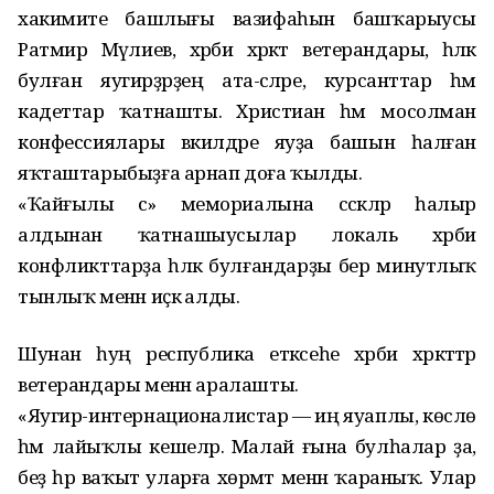
хакимиәте башлығы вазифаһын башҡарыусы
Ратмир Мәүлиев, хәрби хәрәкәт ветерандары, һәләк
булған яугирҙәрҙең ата-әсәләре, курсанттар һәм
кадеттар ҡатнашты. Христиан һәм мосолман
конфессиялары вәкилдәре яуҙа башын һалған
яҡташтарыбыҙға арнап доға ҡылды.
«Ҡайғылы әсә» мемориалына сәскәләр һалыр
алдынан ҡатнашыусылар локаль хәрби
конфликттарҙа һәләк булғандарҙы бер минутлыҡ
тынлыҡ менән иҫкә алды.
Шунан һуң республика етәксеһе хәрби хәрәкәттәр
ветерандары менән аралашты.
«Яугир-интернационалистар — иң яуаплы, көслө
һәм лайыҡлы кешеләр. Малай ғына булһалар ҙа,
беҙ һәр ваҡыт уларға хөрмәт менән ҡараныҡ. Улар