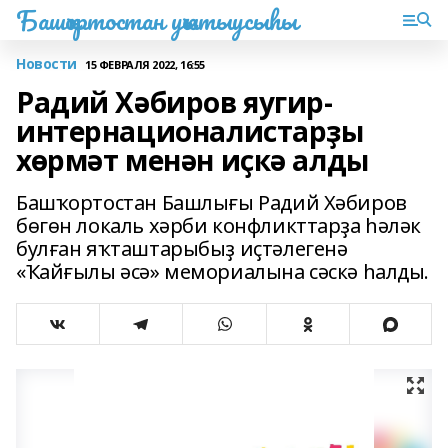
Башҡортостан уҡытыусыһы
Новости
15 ФЕВРАЛЯ 2022, 16:55
Радий Хәбиров яугир-
интернационалистарҙы
хөрмәт менән иҫкә алды
Башҡортостан Башлығы Радий Хәбиров
бөгөн локаль хәрби конфликттарҙа һәләк
булған яҡташтарыбыҙ иҫтәлегенә
«Ҡайғылы әсә» мемориалына сәскә һалды.