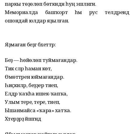
паркы төҙөлөп бөткәндән һуң эшләнгән.
Мемориалда башҡорт һәм рус телдәрендә
ошондай юлдар яҙылған.
Яҙмаған беҙгә бәхеттәр:
Беҙ — һөйөлөп туймағандар.
Тик әсәләр һаман көтә,
Өмөттәрен юймағандар.
Һиҫкәнәләр, беҙҙер тиеп,
Елдәр ҡаҡһа ишек-ҡапҡа,
Улым тере, тере, тиеп,
Ышанмайса «ҡара» хатҡа.
Хәтерҙәрҙә йәшәгәндә