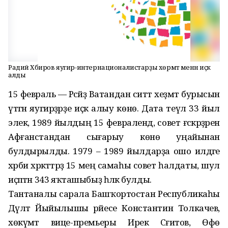
Радий Хәбиров яугир-интернационалистарҙы хөрмәт менән иҫкә
алды
15 февраль — Рәсәйҙә Ватандан ситтә хеҙмәт бурысын
үтәгән яугирҙәрҙе иҫкә алыу көнө. Дата теүәл 33 йыл
элек, 1989 йылдың 15 февралендә, совет ғәскәрҙәрен
Афғанстандан сығарыу көнө уңайынан
булдырылды. 1979 – 1989 йылдарҙа ошо илдәге
хәрби хәрәкәттәрҙә 15 мең самаһы совет һалдаты, шул
иҫәптән 343 яҡташыбыҙ һәләк булды.
Тантаналы сарала Башҡортостан Республикаһы
Дәүләт Йыйылышы рәйесе Константин Толкачев,
хөкүмәт вице-премьеры Ирек Сәғитов, Өфө