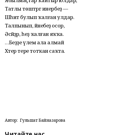
Ябылмаҫтар ҡайтыр юлдар,
Татлы төштәргә инербеҙ —
Шәһит булып ҡалған улдар.
Талпынып, йәнебеҙ осор,
Әсәйҙәр, һеҙ ҡалған яҡҡа.
…Беҙҙе үлем ала алмай
Хәтер тере тотҡан саҡта.
Автор:
Гульшат Байназарова
Читайте нас