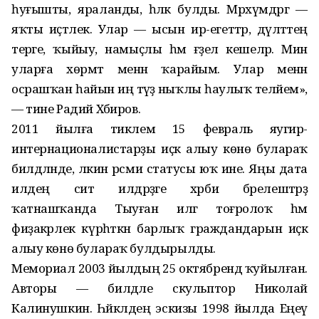
һуғышты, яраланды, һәләк булды. Мәрхүмдәргә —
яҡты иҫтәлек. Улар — ысын ир-егеттәр, дәүләттең
терәге, ҡыйыу, намыҫлы һәм ғәҙел кешеләр. Мин
уларға хөрмәт менән ҡарайым. Улар менән
осрашҡан һайын иң тәүҙә ныҡлы һаулыҡ теләйем»,
— тине Радий Хәбиров.
2011 йылға тиклем 15 февраль яугир-
интернационалистарҙы иҫкә алыу көнө булараҡ
билдәләнде, ләкин рәсми статусы юҡ ине. Яңы дата
илдең сит илдәрҙәге хәрби бәрелештәрҙә
ҡатнашҡанда Тыуған илгә тоғролоҡ һәм
фиҙакәрлек күрһәткән барлыҡ граждандарын иҫкә
алыу көнө булараҡ булдырылды.
Мемориал 2003 йылдың 25 октябрендә ҡуйылған.
Авторы — билдәле скульптор Николай
Калинушкин. Һәйкәлдең эскизы 1998 йылда Еңеү