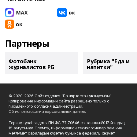
Партнеры
Фотобанк
Рубрика "Еда и
журналистов РБ
напитки"
© 2020-2026 Сайт издания "Башҡортостан уҡытыусыһы"
Копирование информации сайта разрешено только с
письменного согласия администрации.
Об использовании персональных данных
Теркәү тураһындағы ПИ ФС 77‑70646‑сы таныҡлыҡ 2017 йылдың
15 авгусында Элемтә, информацион технологиялар һәм киң
мәғлүмәт сараларын күҙәтеү буйынса федераль хеҙмәт