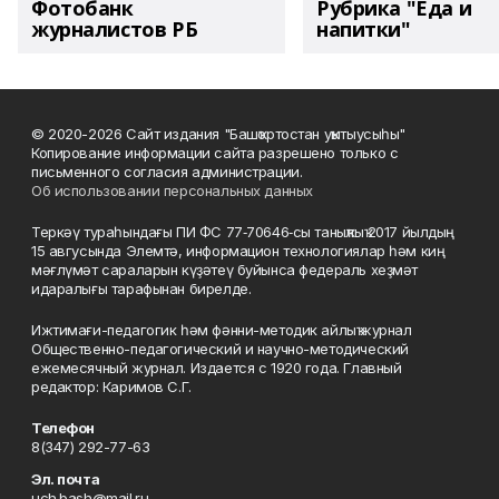
Фотобанк
Рубрика "Еда и
журналистов РБ
напитки"
© 2020-2026 Сайт издания "Башҡортостан уҡытыусыһы"
Копирование информации сайта разрешено только с
письменного согласия администрации.
Об использовании персональных данных
Теркәү тураһындағы ПИ ФС 77‑70646‑сы таныҡлыҡ 2017 йылдың
15 авгусында Элемтә, информацион технологиялар һәм киң
мәғлүмәт сараларын күҙәтеү буйынса федераль хеҙмәт
идаралығы тарафынан бирелде.
Ижтимағи-педагогик һәм фәнни-методик айлыҡ журнал
Общественно-педагогический и научно-методический
ежемесячный журнал. Издается с 1920 года. Главный
редактор: Каримов С.Г.
Телефон
8(347) 292-77-63
Эл. почта
uch.bash@mail.ru