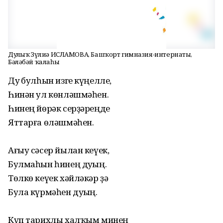
Дуҫлыҡ Зүлиә ИСЛАМОВА, Башҡорт гимназия-интернаты,
Бәләбәй ҡалаһы
Дуҫ булһын изге күңелле,
Һинән ул көнләшмәһен.
Һинең йөрәк серҙәреңде
Яттарға өләшмәһен.
Ағыу сәсер йылан кеүек,
Булмаһын һинең дуҫың.
Төлкө кеүек хәйләкәр ҙә
Була күрмәһен дуҫың.
Күп тарихлы халҡым минең