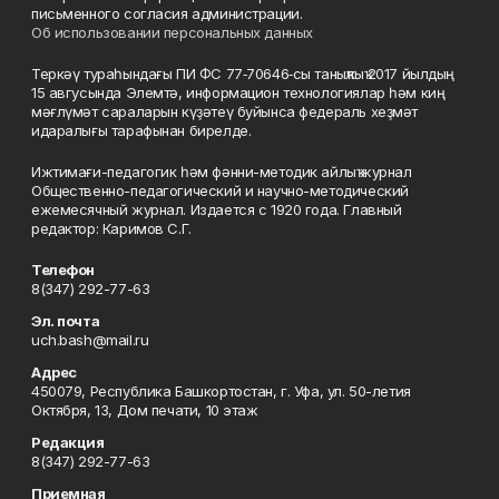
письменного согласия администрации.
Об использовании персональных данных
Теркәү тураһындағы ПИ ФС 77‑70646‑сы таныҡлыҡ 2017 йылдың
15 авгусында Элемтә, информацион технологиялар һәм киң
мәғлүмәт сараларын күҙәтеү буйынса федераль хеҙмәт
идаралығы тарафынан бирелде.
Ижтимағи-педагогик һәм фәнни-методик айлыҡ журнал
Общественно-педагогический и научно-методический
ежемесячный журнал. Издается с 1920 года. Главный
редактор: Каримов С.Г.
Телефон
8(347) 292-77-63
Эл. почта
uch.bash@mail.ru
Адрес
450079, Республика Башкортостан, г. Уфа, ул. 50-летия
Октября, 13, Дом печати, 10 этаж
Редакция
8(347) 292-77-63
Приемная