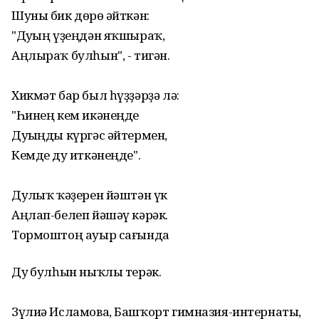
Шуны бик дөрөҫ әйткән:
"Дуҫың үҙеңдән яҡшыраҡ,
Аңлыраҡ булһын", - тигән.
Хикмәт бар был һүҙҙәрҙә лә:
"Һинең кем икәнеңде
Дуҫыңды күргәс әйтермен,
Кемде дуҫ иткәнеңде".
Дуҫлыҡ ҡәҙерен йәштән үк
Аңлап-белеп йәшәү кәрәк.
Тормоштоң ауыр сағында
Дуҫ булһын ныҡлы терәк.
Зүлиә Исламова, Башҡорт гимназия-интернаты,