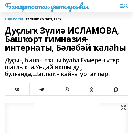
Башҡортостан уҡытыусыһы
Новости
27 ФЕВРАЛЯ 2022, 11:47
Дуҫлыҡ Зүлиә ИСЛАМОВА,
Башҡорт гимназия-
интернаты, Бәләбәй ҡалаһы
Дуҫың һинән яҡшы булһа,Ғүмерең үтер
шатлыҡта.Ундай яҡшы дуҫ
булғанда,Шатлыҡ - ҡайғы уртаҡтыр.