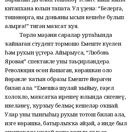
китапхана юлын тапата. Ул үҙенә: “Белергә,
төшөнөргә, яңы доньяның ысын кешеһе булып
алырға!” тигән маҡсат ҡуя.
Төрлө мәҙәни саралар уртаһында
ҡайнаған студент тормошо Емештең күңелен
һәм рухын үҫтерә. Айырыуса, “Любовь
Яровая” спектакле уны тәьҫирләндерә.
Революция өсөн йәшәгән, көрәшкән оло
йөрәкле ҡатын образы Емештең йөрәген
биләп ала. “Емешкә шулай ҡыйыу, ғәҙел
холоҡло, маҡсатҡа ирешеү юлында сигенеү,
икеләнеү, ҡурҡыу белмәҫ кешеләр оҡшай.
Улар уның тынғыһыҙ рухын тотош биләп ала,
изге көрәшкә, батырлыҡҡа әйҙәй, ә инде был
спектаклдә ундай кеше ҡатын-ҡыҙ ҙа