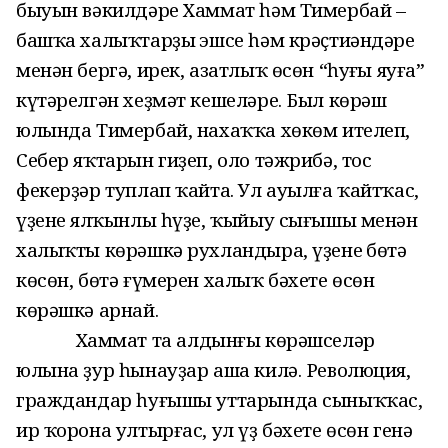
быуын вәкилдәре Хаммат һәм Тимербай –
башҡа халыҡтарҙың эшсе һәм крәҫтиәндәре
менән бергә, ирек, азатлыҡ өсөн “һуңғы яуға”
күтәрелгән хеҙмәт кешеләре. Был көрәш
юлында Тимербай, нахаҡҡа хөкөм ителеп,
Себер яҡтарын гиҙеп, оло тәжрибә, тос
фекерҙәр туплап ҡайта. Ул ауылға ҡайтҡас,
үҙенең ялҡынлы һүҙе, ҡыйыу сығышы менән
халыҡты көрәшкә рухландыра, үҙенең бөтә
көсөн, бөтә ғүмерен халыҡ бәхете өсөн
көрәшкә арнай.
Хаммат та алдынғы көрәшселәр
юлына ҙур һынауҙар аша килә. Революция,
граждандар һуғышы уттарында сыныҡҡас,
ир ҡорона ултырғас, ул үҙ бәхете өсөн генә