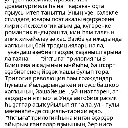
драматургияла һынап ҡараған оҫта
яҙыусы итеп танытты. Уның үҙенсәлекле
стилдәге, юғары поэтикалы әҫәрҙәренә
лирик-психологик ағым да, күтәренке
романтик яңғыраш та, киң һәм талғын
эпик хикәйәләү ҙә хас. Әҙибә үҙ ижадында
халҡының бай традицияларына ла,
туғандаш әҙәбиәттәрҙең ҡаҙаныштарына
ла таяна. “Яҡтыға” трилогияһы З.
Биишева ижадының ынйыһы, башҡорт
әҙәбиәтенең йөҙөк ҡашы булып тора.
Трилогия революция һәм граждандар
һуғышы йылдарында көн итеүсе башҡорт
халҡының йәшәйешен, уй-ниәттәрен, аһ-
зарҙарын яҡтырта. Унда автобиографик
һыҙаттар асыҡ уйылып ятһа ла, ул – тулы
мәғәнәһендә социаль-тарихи әҫәр.
“Яҡтыға” трилогияһына ингән әҫәрҙәр
айырым ғаиләләр яҙмышын, бер нисә