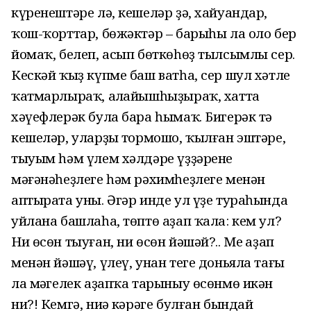
күренештәре лә, кешеләр ҙә, хайуандар,
ҡош-ҡорттар, бөжәктәр – барыһы ла оло бер
йомаҡ, белеп, асып бөткөһөҙ тылсымлы сер.
Кескәй ҡыҙ күпме баш ватһа, сер шул хәтле
ҡатмарлыраҡ, аңлайышһыҙыраҡ, хатта
хәүефлерәк була бара һымаҡ. Бигерәк тә
кешеләр, уларҙың тормошо, ҡылған эштәре,
тыуым һәм үлем хәлдәре үҙҙәренең
мәғәнәһеҙлеге һәм рәхимһеҙлеге менән
аптырата уны. Әгәр инде ул үҙе тураһында
уйлана башлаһа, төптө аҙап ҡала: кем ул?
Ни өсөн тыуған, ни өсөн йәшәй?.. Мең аҙап
менән йәшәү, үлеү, унан теге доньяла тағы
ла мәңгелек аҙапҡа тарыныу өсөнмө икән
ни?! Кемгә, ниңә кәрәге булған бындай