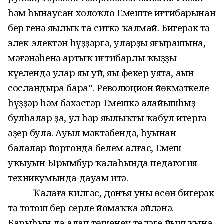
һәм һынаусан холоҡло Емештең иғтибарынан
бер генә яңылыҡ та ситкә ҡалмай. Бигерәк тә
элек-электән һүҙҙәргә, уларҙың яңғырашына,
мәғәнәһенә артыҡ иғтибарлы ҡыҙҙың
күңелендә улар яңы уй, яңы фекер уята, аңын
сосландыра бара”. Революцион йөкмәткеле
һүҙҙәр һәм бәхәстәр Емешкә аңлайышһыҙ
булһалар ҙа, ул һәр яңылыҡты ҡабул итергә
әҙер була. Ауыл мәктәбендә, һуңынан
балалар йортонда белем алғас, Емеш
уҡыуын Ырымбур ҡалаһында педагогия
техникумында дауам итә.
Ҡалаға килгәс, донъя уның өсөн бигерәк
тә тотош бер серле йомаҡҡа әйләнә.
Барыһын да аңлап төшөнөү теләге йыш ҡына