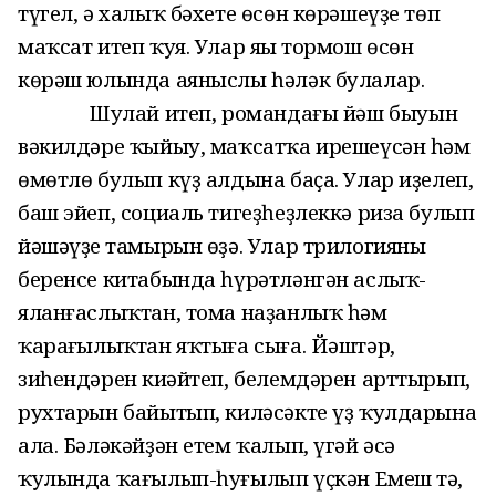
түгел, ә халыҡ бәхете өсөн көрәшеүҙе төп
маҡсат итеп ҡуя. Улар яңы тормош өсөн
көрәш юлында аяныслы һәләк булалар.
Шулай итеп, романдағы йәш быуын
вәкилдәре ҡыйыу, маҡсатҡа ирешеүсән һәм
өмөтлө булып күҙ алдына баҫа. Улар иҙелеп,
баш эйеп, социаль тигеҙһеҙлеккә риза булып
йәшәүҙең тамырын өҙә. Улар трилогияның
беренсе китабында һүрәтләнгән аслыҡ-
яланғаслыҡтан, тома наҙанлыҡ һәм
ҡараңғылыҡтан яҡтыға сыға. Йәштәр,
зиһендәрен киңәйтеп, белемдәрен арттырып,
рухтарын байытып, киләсәкте үҙ ҡулдарына
ала. Бәләкәйҙән етем ҡалып, үгәй әсә
ҡулында ҡағылып-һуғылып үҫкән Емеш тә,