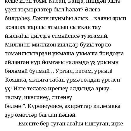
кеше итеп тоям. Ҡасан, ҡайҙа, ниндәй эштә
үҙен төҫмөрләтер был һәләт? Әлегә
билдәһеҙ. Ләкин шуныһы асыҡ – ҡаяны ярып
ҡояшҡа ҡаршы атылып сыҡҡан тау
йылғаһы диңгеҙгә етмәйенсә туҡтамай.
Миллион-миллион йылдар буйы төрлө
томанлыҡтарҙан уҡмаша-уҡмаша йондоҙға
әйләнгән нур йомғағы ғаләмдә үҙ урынын
биләмәй булмай… Урғыл, көсөм, урғыл!
Ҡояшҡа, яҡтыға табан үрмә гөлдәй үрелеп
үҫ! Изге теләгеңә ирешеү алдында арыу-
талыу, икеләнеү, сигенеү
белмә!”. Күренеүенсә, әхирәттәр киләсәккә
ҙур өмөттәр бағлап йәшәй.
Емештең бер туған ағаһы Иштуған, иҫке