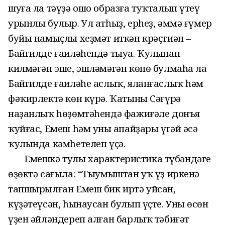
шуға ла тәүҙә ошо образға туҡталып үтеү
урынлы булыр. Ул атһыҙ, ерһеҙ, әммә ғүмер
буйы намыҫлы хеҙмәт иткән крәҫтиән –
Байгилде ғаиләһендә тыуа. Ҡулынан
килмәгән эше, эшләмәгән көнө булмаһа ла
Байгилде ғаиләһе аслыҡ, яланғаслыҡ һәм
фәҡирлектә көн күрә. Ҡатыны Сәғүрә
наҙанлыҡ һөҙөмтәһендә фажиғәле донъя
ҡуйғас, Емеш һәм уның апайҙары үгәй әсә
ҡулында кәмһетелеп үҫә.
Емешкә тулы характеристика түбәндәге
өҙөктә сағыла: “Тыумыштан уҡ үҙ иркенә
тапшырылған Емеш бик иртә уйсан,
күҙәтеүсән, һынаусан булып үҫте. Уның өсөн
үҙен әйләндереп алған барлыҡ тәбиғәт