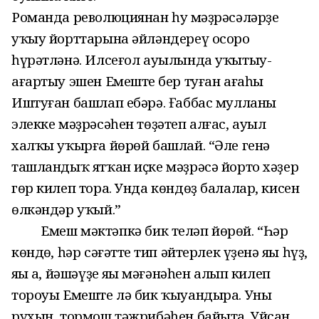
Романда революциянан һуң мәҙрәсәләрҙе
уҡыу йорттарына әйләндереү осоро
һүрәтләнә. Илсеғол ауылында уҡытыу-
ағартыу эшен Емештең бер туған ағаһы
Иштуған башлап ебәрә. Ғаббас мулланың
элекке мәҙрәсәһен төҙәтеп алғас, ауыл
халҡы уҡырға йөрөй башлай. “Әле генә
ташландыҡ ятҡан иҫке мәҙрәсә йорто хәҙер
гөр килеп тора. Унда көндөҙ балалар, кисен
өлкәндәр уҡый.”
Емеш мәктәпкә бик теләп йөрөй. “Һәр
көндөң, һәр сәғәттең тип әйтерлек үҙенә яңы һүҙ,
яңы аң, йәшәүҙең яңы мәғәнәһен алып килеп
тороуы Емеште лә бик ҡыуандыра. Уның
рухын, тормош тәжрибәһен байыта. Уйсан