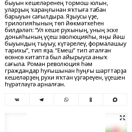
быуын кешеләренең тормош юлын,
уларҙың ҡараңғынан яҡтыға табан
барыуын сағылдыра. Яҙыусы үҙе,
трилогияһының төп йөкмәткеһен
билдәләп: “Ул кеше рухының, уның эске
доньяһының үҫеш эволюцияһы, яңы йәш
быуындың тыуыу, күтәрелеү, формалашыу
тарихы”, тип яҙа. “Емеш” тип аталған
өсөнсө китапта был айырыуса аныҡ
сағыла. Роман революция һәм
граждандар һуғышынан һуңғы шарттарҙа
кешеләрҙең рухи яҡтан үҙгәреүен, үҫешен
һүрәтләүгә арналған.