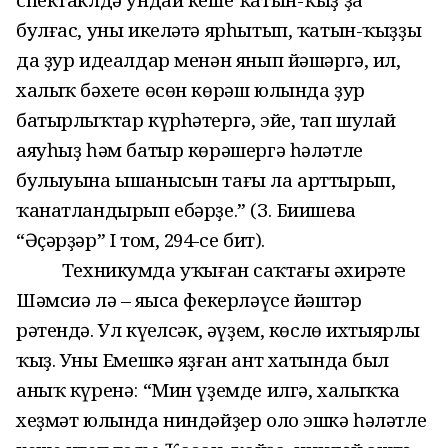
булғас, уны икеләтә ярһытып, ҡатын-ҡыҙҙың
да ҙур идеалдар менән янып йәшәргә, ил,
халыҡ бәхете өсөн көрәш юлында ҙур
батырлыҡтар күрһәтергә, эйе, тап шулай
аяуһыҙ һәм батыр көрәшергә һәләтле
булыуына ышанысын тағы ла арттырып,
ҡанатландырып ебәрҙе.” (З. Биишева
“Әҫәрҙәр” I том, 294-се бит).
Техникумда уҡыған саҡтағы әхирәте
Шәмсиә лә – яңыса фекерләүсе йәштәр
рәтендә. Ул күңелсәк, әүҙем, көслө ихтыярлы
ҡыҙ. Уның Емешкә яҙған ант хатында был
аныҡ күренә: “Мин үҙемде илгә, халыҡҡа
хеҙмәт юлында ниндәйҙер оло эшкә һәләтле