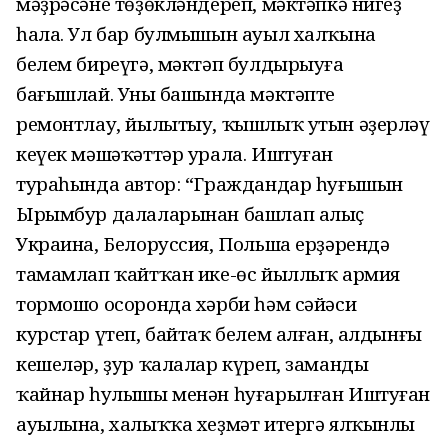
мәҙрәсәне төҙөкләндереп, мәктәпкә нигеҙ
һала. Ул бар булмышын ауыл халҡына
белем биреүгә, мәктәп булдырыуға
бағышлай. Уның башында мәктәпте
ремонтлау, йылытыу, ҡышлыҡ утын әҙерләү
кеүек мәшәҡәттәр урала. Иштуған
тураһында автор: “Граждандар һуғышын
Ырымбур далаларынан башлап алыҫ
Украина, Белоруссия, Польша ерҙәрендә
тамамлап ҡайтҡан ике-өс йыллыҡ армия
тормошо осоронда хәрби һәм сәйәси
курстар үтеп, байтаҡ белем алған, алдынғы
кешеләр, ҙур ҡалалар күреп, замандың
ҡайнар һулышы менән һуғарылған Иштуған
ауылына, халыҡҡа хеҙмәт итергә ялҡынлы