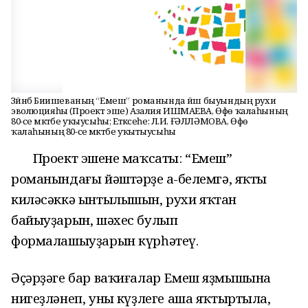
Зәйнәб Биишеваның “Емеш” романында йәш быуындың рухи
эволюцияһы (Проект эше) Азалия ИШМАЕВА, Өфө ҡалаһының
80-се мәктәбе уҡыусыһы; Етәксеһе: Л.И. ҒӘЛЛӘМОВА, Өфө
ҡалаһының 80-се мәктәбе уҡытыусыһы
Проект эшенең маҡсаты: “Емеш”
романындағы йәштәрҙең аң-белемгә, яҡты
киләсәккә ынтылышын, рухи яҡтан
байыуҙарын, шәхес булып
формалашыуҙарын күрһәтеү.
Әҫәрҙәге бар ваҡиғалар Емеш яҙмышына
нигеҙләнеп, уның күҙлеге аша яҡтыртыла,