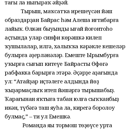
тағы ла нығыраҡ әйҙәй.
Тырыш, маҡсатҡа ирешеүсән йәш
образдарҙан Байрас һәм Алеша иғтибарға
лайыҡ. Өлкән быуындың ыңғай йоғонтоһо
аҫтында улар синфи көрәшкә килеп
ҡушылалар, илгә, халыҡҡа кәрәкле кешеләр
булырға әҙерләнәләр. Емештең Ырымбурға
уҡырға сығып китеүе Байрасты Өфөгә
рабфакка барырға этәрә. Әҫәрҙең аҙағында
ул: “Атайҙар иҫтәлеге алдында йөҙ
ҡыҙармаҫлыҡ итеп йәшәргә тырышабыҙ.
Ҡараңғынан яҡтыға табан юлға сыҡҡанбыҙ
икән, түбәгә таш яуһа ла, кирегә боролоу
булмаҫ,” – ти ул Емешкә.
Романда яңы тормош төҙөүсе урта