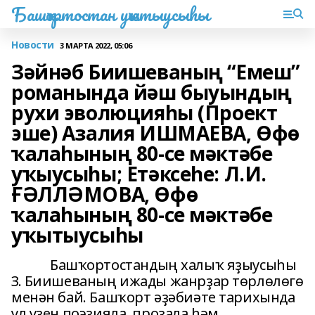
Башҡортостан уҡытыусыһы
Новости
3 МАРТА 2022, 05:06
Зәйнәб Биишеваның “Емеш”
романында йәш быуындың
рухи эволюцияһы (Проект
эше) Азалия ИШМАЕВА, Өфө
ҡалаһының 80-се мәктәбе
уҡыусыһы; Етәксеһе: Л.И.
ҒӘЛЛӘМОВА, Өфө
ҡалаһының 80-се мәктәбе
уҡытыусыһы
Башҡортостандың халыҡ яҙыусыһы
З. Биишеваның ижады жанрҙар төрлөлөгө
менән бай. Башҡорт әҙәбиәте тарихында
ул үҙен поэзияла, прозала һәм