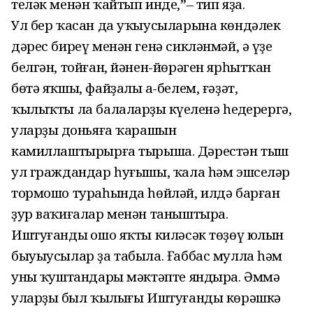
теләк менән ҡайтып инде,”– тип яҙа.
Ул бер ҡасан да уҡыусыларына көндәлек
дәрес биреү менән генә сикләнмәй, ә үҙе
белгән, тойған, йәнен-йөрәген ярһытҡан
бөтә яҡшы, файҙалы аң-белем, ғәҙәт,
ҡылыҡты ла балаларҙың күңеленә һеңдерергә,
уларҙың доньяға ҡарашын
камиллаштырырға тырыша. Дәрестән тыш
ул граждандар һуғышы, ҡала һәм эшселәр
тормошо тураһында һөйләй, илдә барған
ҙур ваҡиғалар менән таныштыра.
Иштуғандың ошо яҡты киләсәк төҙөү юлын
быуыусылар ҙа табыла. Ғаббас мулла һәм
уның ҡуштандары мәктәпте яндыра. Әммә
уларҙың был ҡылығы Иштуғанды көрәшкә