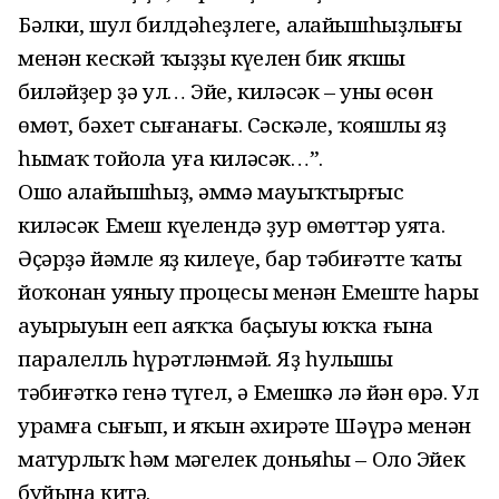
Бәлки, шул билдәһеҙлеге, аңлайышһыҙлығы
менән кескәй ҡыҙҙың күңелен бик яҡшы
биләйҙер ҙә ул… Эйе, киләсәк – уның өсөн
өмөт, бәхет сығанағы. Сәскәле, ҡояшлы яҙ
һымаҡ тойола уға киләсәк…”.
Ошо аңлайышһыҙ, әммә мауыҡтырғыс
киләсәк Емеш күңелендә ҙур өмөттәр уята.
Әҫәрҙә йәмле яҙ килеүе, бар тәбиғәттең ҡаты
йоҡонан уяныу процесы менән Емештең һары
ауырыуын еңеп аяҡҡа баҫыуы юҡҡа ғына
паралелль һүрәтләнмәй. Яҙ һулышы
тәбиғәткә генә түгел, ә Емешкә лә йән өрә. Ул
урамға сығып, иң яҡын әхирәте Шәүрә менән
матурлыҡ һәм мәңгелек доньяһы – Оло Эйек
буйына китә.