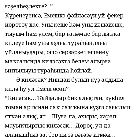
ғәҙелһеҙлектең?! ”
Күренеүенсә, Емешкә фәйләсәүи уй-фекер
йөрөтөү хас. Уның кеше һәм уның йәшәйеше,
тыуым һәм үлем, бар ғаләмдең барлыҡҡа
килеүе һәм уның аҙағы тураһындағы
уйланыуҙары, ошо серҙәрҙе төшөнөү
маҡсатында киләсәктә белем алырға
ынтылыуы тураһында һөйләй.
Ә киләсәк? Ниндәй булып күҙ алдына
килә һуң ул Емеш өсөн?
“Киләсәк… Ҡайҙалыр бик алыҫтан, күкһел
томан артынан саҡ-саҡ ҡына күҙгә сағылып
ятҡан алыҫ, ят… Шуға ла, ахыры, харап
мауыҡтырғыс киләсәк… Дөрөҫ, ул да
аңлайышһыҙ ҙа, бер ни ҙә вәғәҙә итмәй…