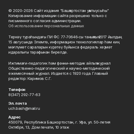
© 2020-2026 Сайт издания "Башҡортостан уҡытыусыһы"
Копирование информации сайта разрешено только с
письменного согласия администрации.
Об использовании персональных данных
Теркәү тураһындағы ПИ ФС 77‑70646‑сы таныҡлыҡ 2017 йылдың
15 авгусында Элемтә, информацион технологиялар һәм киң
мәғлүмәт сараларын күҙәтеү буйынса федераль хеҙмәт
идаралығы тарафынан бирелде.
Ижтимағи-педагогик һәм фәнни-методик айлыҡ журнал
Общественно-педагогический и научно-методический
ежемесячный журнал. Издается с 1920 года. Главный
редактор: Каримов С.Г.
Телефон
8(347) 292-77-63
Эл. почта
uch.bash@mail.ru
Адрес
450079, Республика Башкортостан, г. Уфа, ул. 50-летия
Октября, 13, Дом печати, 10 этаж