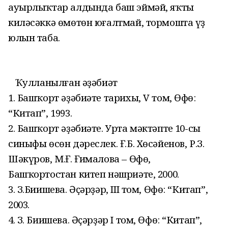
ауырлыҡтар алдында баш эймәй, яҡты
киләсәккә өмөтөн юғалтмай, тормошта үҙ
юлын таба.
Ҡулланылған әҙәбиәт
1. Башҡорт әҙәбиәте тарихы, V том, Өфө:
“Китап”, 1993.
2. Башҡорт әҙәбиәте. Урта мәктәптең 10-сы
синыфы өсөн дәреслек. Ғ.Б. Хөсәйенов, Р.З.
Шәкүров, М.Ғ. Ғималова – Өфө,
Башҡортостан китеп нәшриәте, 2000.
3. З.Биишева. Әҫәрҙәр, III том, Өфө: “Китап”,
2003.
4. З. Биишева. Әҫәрҙәр I том, Өфө: “Китап”,