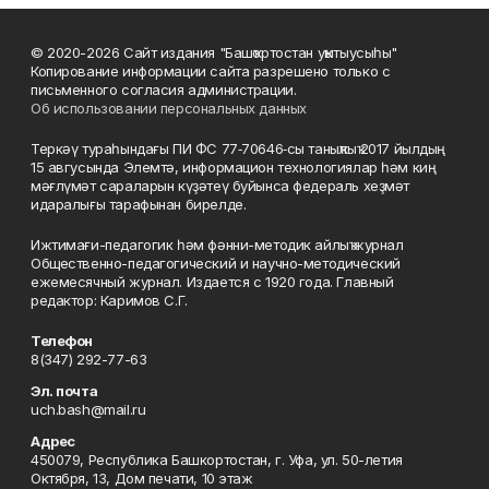
© 2020-2026 Сайт издания "Башҡортостан уҡытыусыһы"
Копирование информации сайта разрешено только с
письменного согласия администрации.
Об использовании персональных данных
Теркәү тураһындағы ПИ ФС 77‑70646‑сы таныҡлыҡ 2017 йылдың
15 авгусында Элемтә, информацион технологиялар һәм киң
мәғлүмәт сараларын күҙәтеү буйынса федераль хеҙмәт
идаралығы тарафынан бирелде.
Ижтимағи-педагогик һәм фәнни-методик айлыҡ журнал
Общественно-педагогический и научно-методический
ежемесячный журнал. Издается с 1920 года. Главный
редактор: Каримов С.Г.
Телефон
8(347) 292-77-63
Эл. почта
uch.bash@mail.ru
Адрес
450079, Республика Башкортостан, г. Уфа, ул. 50-летия
Октября, 13, Дом печати, 10 этаж