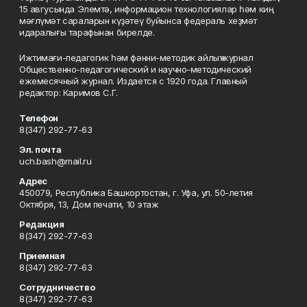
15 авгусында Элемтә, информацион технологиялар һәм киң
мәғлүмәт сараларын күҙәтеү буйынса федераль хеҙмәт
идаралығы тарафынан бирелде.
Ижтимағи-педагогик һәм фәнни-методик айлыҡ журнал
Общественно-педагогический и научно-методический
ежемесячный журнал. Издается с 1920 года. Главный
редактор: Каримов С.Г.
Телефон
8(347) 292-77-63
Эл. почта
uch.bash@mail.ru
Адрес
450079, Республика Башкортостан, г. Уфа, ул. 50-летия
Октября, 13, Дом печати, 10 этаж
Редакция
8(347) 292-77-63
Приемная
8(347) 292-77-63
Сотрудничество
8(347) 292-77-63