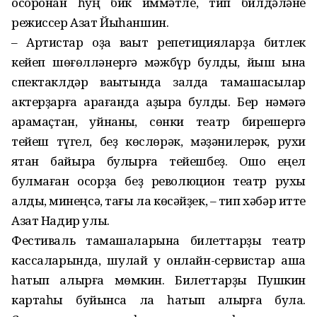
осоронан һуң бик ҡиммәтле, тип билдәләне
режиссер Азат Йыһаншин.
– Артистар оҙаҡ ваҡыт репетицияларҙа битлек
кейеп шөғөлләнергә мәжбүр булды, йыш ҡына
спектаклдәр ваҡытында залда тамашасылар
актерҙарға ҡарағанда аҙыраҡ булды. Бер нәмәгә
ҡарамаҫтан, уйнаныҡ, сөнки театр бирешергә
тейеш түгел, беҙ көслөрәк, мәҙәнилерәк, рухи
яҡтан байыраҡ булырға тейешбеҙ. Ошо еңел
булмаған осорҙа беҙ революцион театр рухы
алдыҡ, минеңсә, тағы ла көсәйҙек, – тип хәбәр итте
Азат Надир улы.
Фестиваль тамашаларына билеттарҙы театр
кассаларында, шулай уҡ онлайн-сервистар аша
һатып алырға мөмкин. Билеттарҙы Пушкин
картаһы буйынса ла һатып алырға була.