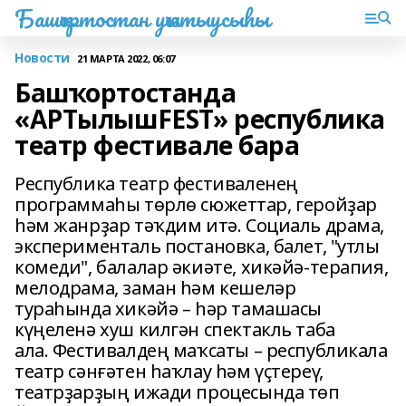
Башҡортостан уҡытыусыһы
Новости
21 МАРТА 2022, 06:07
Башҡортостанда
«AРTылышFEST» республика
театр фестивале бара
Республика театр фестиваленең
программаһы төрлө сюжеттар, геройҙар
һәм жанрҙар тәҡдим итә. Социаль драма,
эксперименталь постановка, балет, "утлы
комеди", балалар әкиәте, хикәйә-терапия,
мелодрама, заман һәм кешеләр
тураһында хикәйә – һәр тамашасы
күңеленә хуш килгән спектакль таба
ала. Фестивалдең маҡсаты – республикала
театр сәнғәтен һаҡлау һәм үҫтереү,
театрҙарҙың ижади процесында төп