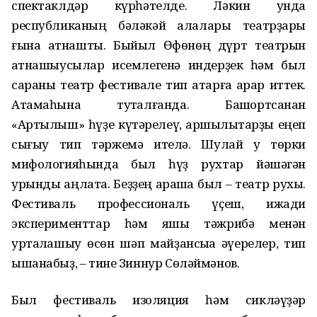
спектаклдәр күрһәтелде. Ләкин унда
республиканың бәләкәй ҡалалары театрҙары
ғына ҡатнашты. Быйыл Өфөнөң дүрт театрын
ҡатнашыусылар исемлегенә индерҙек һәм был
сараны театр фестивале тип атарға ҡарар иттек.
Атамаһына туҡталғанда. Башҡортсанан
«Артылыш» һүҙе күтәрелеү, ҡаршылыҡтарҙы еңеп
сығыу тип тәржемә ителә. Шулай уҡ төрки
мифологияһында был һүҙ рухтар йәшәгән
урынды аңлата. Беҙҙең ҡарашҡа был – театр рухы.
Фестиваль профессиональ үҫеш, ижади
эксперименттар һәм яҡшы тәжрибә менән
уртаҡлашыу өсөн шәп майҙансыҡҡа әүерелер, тип
ышанабыҙ, – тине Зиннур Сөләймәнов.
Был фестиваль изоляция һәм сикләүҙәр