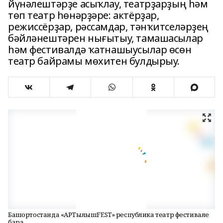
йүнәлештәрҙе асыҡлау, театрҙарҙың һәм
төп театр һөнәрҙәре: актёрҙар,
режиссёрҙар, рәссамдар, тәнҡитселәрҙең
бәйләнештәрен нығытыу, тамашасылар
һәм фестивалдә ҡатнашыусылар өсөн
театр байрамы мөхитен булдырыу.
Башҡортостанда «AРTылышFEST» республика театр фестивале
бара