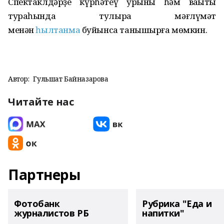
Спектаклдәрҙе күрһәтеү урыны һәм ваҡыты
тураһында тулыраҡ мәғлүмәт
менән
һылтанма
буйынса танышырға мөмкин.
Автор:
Гульшат Байназарова
Читайте нас
Партнеры
Фотобанк
Рубрика "Еда и
журналистов РБ
напитки"