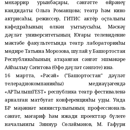
мөхәррир урынбаҫары, сәнғәтте өйрәнеү
кандидаты Ольга Романцова; театр һәм кино
актрисаһы, режиссер, ГИТИС актёр оҫталығы
кафедраһының өлкән уҡытыусыһы, Мәскәү
дәүләт университетының Юғары телевидение
мәктәбе факультетында театр лабораторияһы
мөдире Татьяна Морозова, шулай уҡ Башҡортостан
Республикаһының атҡаҙанған сәнғәт эшмәкәре
Айһылыу Сәғитова (Өфө дәүләт сәнғәте) инә.
16 мартта, «Рәсәй» ("Башҡортостан" дәүләт
телерадиокомпанияһы) медиаүҙәгендә
«AРTылышFEST» республика театр фестиваленә
арналған матбуғат конференцияһы уҙҙы. Унда
БР мәҙәниәт министрлығының профессиональ
сәнғәт, мәғариф һәм ижади проекттар бүлеге
начальнигы Зиннур Сөләймәнов, М. Ғафури