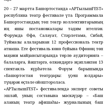
20 – 27 мартта Башҡортостанда «AРTылышFEST»
республика театр фестивале үтә. Программала
Башҡортостандың төп театр коллективтарының
иң яҡшы постановкалары тәҡдим ителгән.
Форумда Өфө, Салауат, Стәрлетамаҡ, Сибай,
Туймазы ҡалаларынан 12 профессиональ театр
ҡатнаша. Ете фестиваль көнө буйына Өфөнөң төп
мәҙәни майҙансыҡтарында төрлө аудиторияға –
балаларға, йәштәргә, өлкәндәргә иҫәпләнгән 13
спектакль күрһәтелә. Форум барышында
«Башҡортостан театрҙары: үҫеш юлдары»
түңәрәк өҫтәле ойоштороласаҡ.
«AРTылышFEST» фестивалендә эксперт советы
эшләй, уның составына мәскәүҙәр – «Баш
ҡаланың театр афишаһы» журналының баш