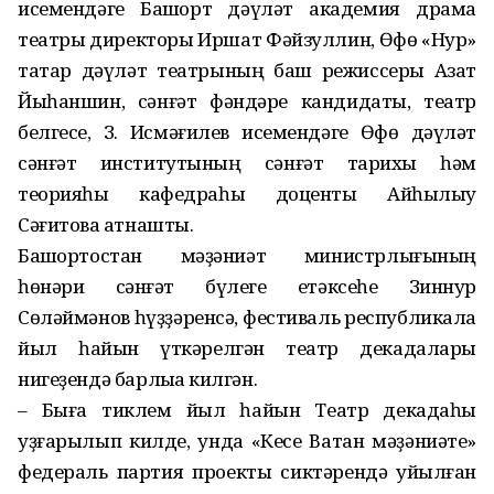
исемендәге Башҡорт дәүләт академия драма
театры директоры Иршат Фәйзуллин, Өфө «Нур»
татар дәүләт театрының баш режиссеры Азат
Йыһаншин, сәнғәт фәндәре кандидаты, театр
белгесе, З. Исмәғилев исемендәге Өфө дәүләт
сәнғәт институтының сәнғәт тарихы һәм
теорияһы кафедраһы доценты Айһылыу
Сәғитова ҡатнашты.
Башҡортостан мәҙәниәт министрлығының
һөнәри сәнғәт бүлеге етәксеһе Зиннур
Сөләймәнов һүҙҙәренсә, фестиваль республикала
йыл һайын үткәрелгән театр декадалары
нигеҙендә барлыҡҡа килгән.
– Быға тиклем йыл һайын Театр декадаһы
уҙғарылып килде, унда «Кесе Ватан мәҙәниәте»
федераль партия проекты сиктәрендә ҡуйылған