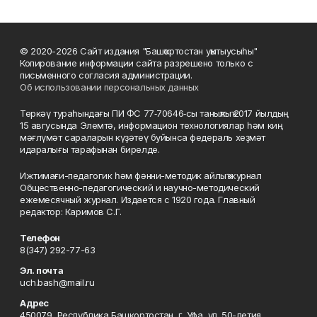
© 2020-2026 Сайт издания "Башҡортостан уҡытыусыһы"
Копирование информации сайта разрешено только с
письменного согласия администрации.
Об использовании персональных данных
Теркәү тураһындағы ПИ ФС 77‑70646‑сы таныҡлыҡ 2017 йылдың
15 авгусында Элемтә, информацион технологиялар һәм киң
мәғлүмәт сараларын күҙәтеү буйынса федераль хеҙмәт
идаралығы тарафынан бирелде.
Ижтимағи-педагогик һәм фәнни-методик айлыҡ журнал
Общественно-педагогический и научно-методический
ежемесячный журнал. Издается с 1920 года. Главный
редактор: Каримов С.Г.
Телефон
8(347) 292-77-63
Эл. почта
uch.bash@mail.ru
Адрес
450079, Республика Башкортостан, г. Уфа, ул. 50-летия