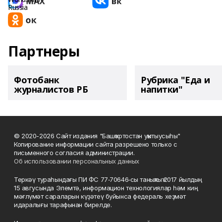
Партнеры
Фотобанк
Рубрика "Еда и
журналистов РБ
напитки"
© 2020-2026 Сайт издания "Башҡортостан уҡытыусыһы"
Копирование информации сайта разрешено только с
письменного согласия администрации.
Об использовании персональных данных
Теркәү тураһындағы ПИ ФС 77‑70646‑сы таныҡлыҡ 2017 йылдың
15 авгусында Элемтә, информацион технологиялар һәм киң
мәғлүмәт сараларын күҙәтеү буйынса федераль хеҙмәт
идаралығы тарафынан бирелде.