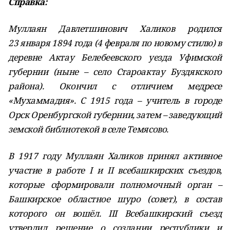
Справка:
Муллаян Давлетшинович Халиков родился
23 января 1894 года (4 февраля по новому стилю) в
деревне Актау Белебеевского уезда Уфимской
губернии (ныне – село Староактау Буздякского
района). Окончил с отличием медресе
«Мухаммадия». С 1915 года – учитель в городе
Орск Оренбургской губернии, затем – заведующий
земской библиотекой в селе Темясово.
В 1917 году Муллаян Халиков принял активное
участие в работе I и II всебашкирских съездов,
которые сформировали полномочный орган –
Башкирское областное шуро (совет), в состав
которого он вошёл.
III
Всебашкирский съезд
утвердил решение о создании республики и