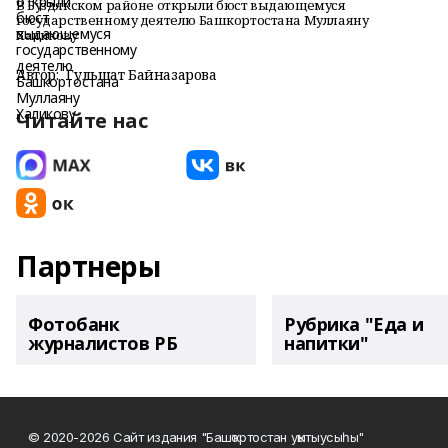
В Буздякском районе открыли бюст выдающемуся
государственному деятелю Башкортостана Муллаяну
Халикову
Автор:
Гульшат Байназарова
Читайте нас
Партнеры
Фотобанк
Рубрика "Еда и
журналистов РБ
напитки"
© 2020-2026 Сайт издания "Башҡортостан уҡытыусыһы"