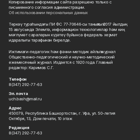
Копирование информации сайта разрешено только с
письменного согласия администрации.
Об использовании персональных данных
Теркәү тураһындағы ПИ ФС 77‑70646‑сы таныҡлыҡ 2017 йылдың
15 авгусында Элемтә, информацион технологиялар һәм киң
мәғлүмәт сараларын күҙәтеү буйынса федераль хеҙмәт
идаралығы тарафынан бирелде.
Ижтимағи-педагогик һәм фәнни-методик айлыҡ журнал
Общественно-педагогический и научно-методический
ежемесячный журнал. Издается с 1920 года. Главный
редактор: Каримов С.Г.
Телефон
8(347) 292-77-63
Эл. почта
uch.bash@mail.ru
Адрес
450079, Республика Башкортостан, г. Уфа, ул. 50-летия
Октября, 13, Дом печати, 10 этаж
Редакция
8(347) 292-77-63