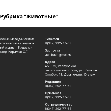
Рубрика "Животные"
фәнни-методик айлыҡ
Телефон
гогический и научно-
8(347) 292-77-63
ый журнал. Издается
Эл. почта
ктор: Каримов С.Г.
uch.bash@mail.ru
Адрес
450079, Республика
Башкортостан, г. Уфа, ул. 50-летия
Октября, 13, Дом печати, 10 этаж
Редакция
8(347) 292-77-63
Приемная
8(347) 292-77-63
Сотрудничество
8(347) 292-77-63