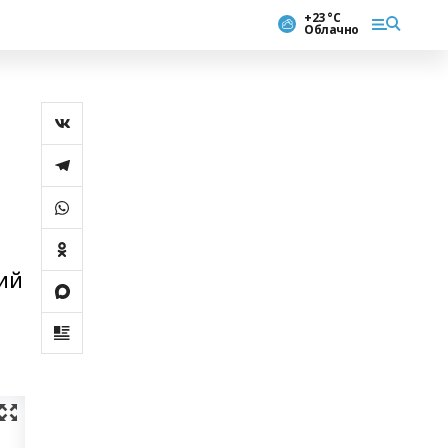
+23 °С
Облачно
а
ий