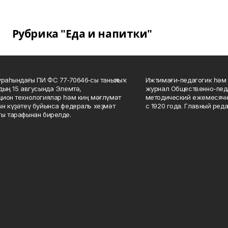
Рубрика "Еда и напитки"
ураһындағы ПИ ФС 77‑70646‑сы таныҡлыҡ
Ижтимағи-педагогик һәм 
дың 15 авгусында Элемтә,
журнал Общественно-педа
ион технологиялар һәм киң мәғлүмәт
методический ежемесячн
н күҙәтеү буйынса федераль хеҙмәт
с 1920 года. Главный реда
ы тарафынан бирелде.