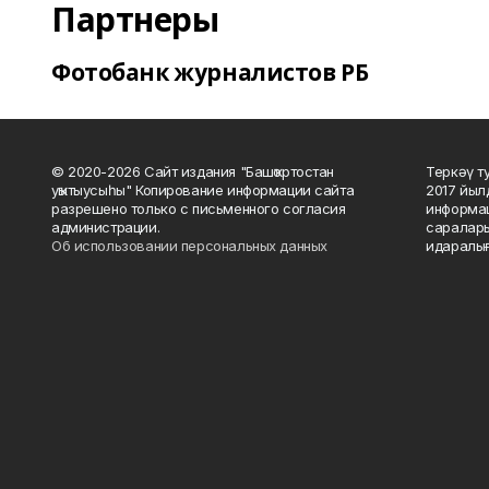
Партнеры
Фотобанк журналистов РБ
© 2020-2026 Сайт издания "Башҡортостан
Теркәү т
уҡытыусыһы" Копирование информации сайта
2017 йыл
разрешено только с письменного согласия
информац
администрации.
саралары
Об использовании персональных данных
идаралығ