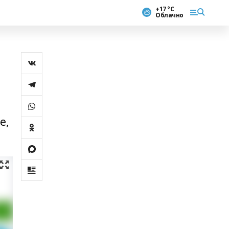
+17 °С
Облачно
е,