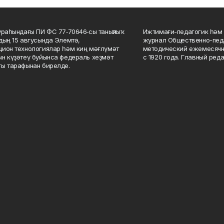
ураһындағы ПИ ФС 77‑70646‑сы таныҡлыҡ
Ижтимағи-педагогик һәм 
дың 15 авгусында Элемтә,
журнал Общественно-педа
ион технологиялар һәм киң мәғлүмәт
методический ежемесячн
н күҙәтеү буйынса федераль хеҙмәт
с 1920 года. Главный реда
ы тарафынан бирелде.