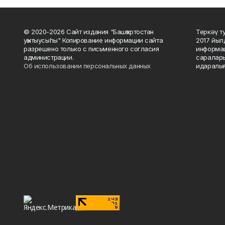
© 2020-2026 Сайт издания "Башҡортостан
Теркәү т
уҡытыусыһы" Копирование информации сайта
2017 йыл
разрешено только с письменного согласия
информац
администрации.
саралары
Об использовании персональных данных
идаралығ