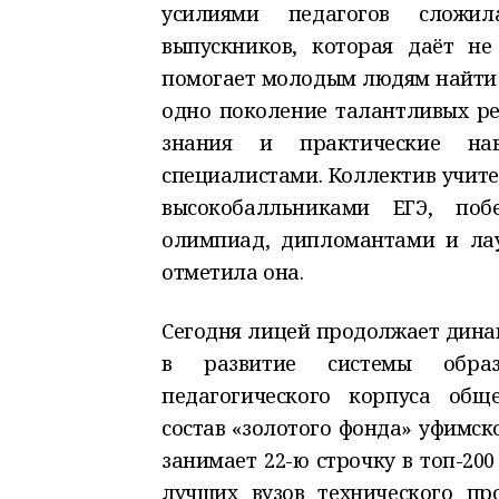
усилиями педагогов сложил
выпускников, которая даёт не
помогает молодым людям найти д
одно поколение талантливых ре
знания и практические нав
специалистами. Коллектив учите
высокобалльниками ЕГЭ, поб
олимпиад, дипломантами и лау
отметила она.
Сегодня лицей продолжает дина
в развитие системы образ
педагогического корпуса общ
состав «золотого фонда» уфимско
занимает 22-ю строчку в топ-20
лучших вузов технического пр