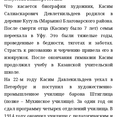
Что касается биографии художник, Касим
Салиаскарович Девлеткильдеев родился в
деревне Кугуль (Марьино) Благоварского района.
После смерти отца (Касиму было 7 лет) семья
переехала в Уфу. Это были тяжелые годы,
проведенные в бедности, тяготах и заботах.
Страсть к рисованию и черчению привела его в
изокружок. После окончания гимназии Касим
продолжил учебу в Казанской учительской
школе.
На 22-м году Касим Давлекильдеев уехал в
Петербург и поступил в художественно-
промышленное училище барона Штиглица
(позже – Мухинское училище). За один год он
сдал программу четырех отделений училища. В
1914 году окончил училище с педагогическим и