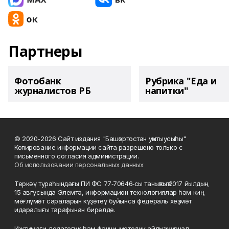
Партнеры
Фотобанк
Рубрика "Еда и
журналистов РБ
напитки"
© 2020-2026 Сайт издания "Башҡортостан уҡытыусыһы"
Копирование информации сайта разрешено только с
письменного согласия администрации.
Об использовании персональных данных
Теркәү тураһындағы ПИ ФС 77‑70646‑сы таныҡлыҡ 2017 йылдың
15 авгусында Элемтә, информацион технологиялар һәм киң
мәғлүмәт сараларын күҙәтеү буйынса федераль хеҙмәт
идаралығы тарафынан бирелде.
Ижтимағи-педагогик һәм фәнни-методик айлыҡ журнал