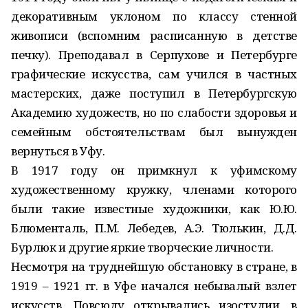
декоративным уклоном по классу стенной
живописи (вспомним расписанную в детстве
печку). Преподавал в Серпухове и Петербурге
графические искусства, сам учился в частных
мастерских, даже поступил в Петербургскую
Академию художеств, но по слабости здоровья и
семейным обстоятельствам был вынужден
вернуться в Уфу.
В 1917 году он примкнул к уфимскому
художественному кружку, членами которого
были такие известные художники, как Ю.Ю.
Блюменталь, П.М. Лебедев, А.Э. Тюлькин, Д.Д.
Бурлюк и другие яркие творческие личности.
Несмотря на труднейшую обстановку в стране, в
1919 – 1921 гг. в Уфе начался небывалый взлет
искусств. Повсюду открывались изостудии, в