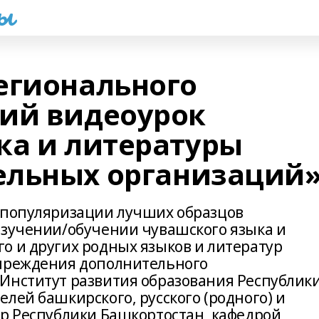
һы
егионального
ий видеоурок
ка и литературы
ельных организаций
 популяризации лучших образцов
изучении/обучении чувашского языка и
о и других родных языков и литератур
учреждения дополнительного
Институт развития образования Республик
лей башкирского, русского (родного) и
ур Республики Башкортостан, кафедрой