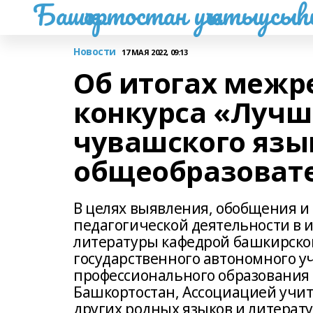
Башҡортостан уҡытыусы
Новости
17 МАЯ 2022, 09:13
Об итогах межр
конкурса «Лучш
чувашского язы
общеобразоват
В целях выявления, обобщения и
педагогической деятельности в 
литературы кафедрой башкирског
государственного автономного 
профессионального образования 
Башкортостан, Ассоциацией учите
других родных языков и литерат