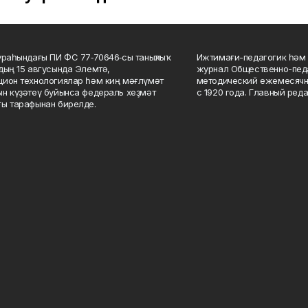
ураһындағы ПИ ФС 77‑70646‑сы таныҡлыҡ
Ижтимағи-педагогик һәм 
дың 15 авгусында Элемтә,
журнал Общественно-педа
ион технологиялар һәм киң мәғлүмәт
методический ежемесячн
н күҙәтеү буйынса федераль хеҙмәт
с 1920 года. Главный реда
ы тарафынан бирелде.