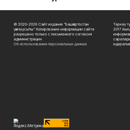
© 2020-2026 Сайт издания "Башҡортостан
Теркәү т
уҡытыусыһы" Копирование информации сайта
2017 йыл
разрешено только с письменного согласия
информац
администрации.
саралары
Об использовании персональных данных
идаралығ