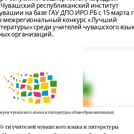
«Чувашский республиканский институт
вашии на базе ГАУ ДПО ИРО РБ с 15 марта 
ден межрегиональный конкурс «Лучший
итературы» среди учителей чувашского язы
ных организаций.
оурок чувашского языка и литературы общеобразовательных
30-ти учителей чувашского языка и литературы