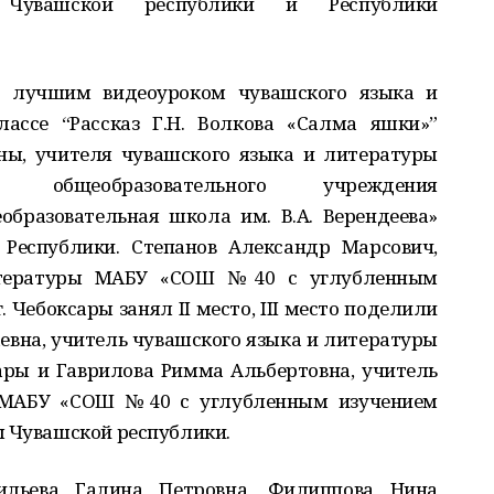
й Чувашской республики и Республики
 лучшим видеоуроком чувашского языка и
ассе “Рассказ Г.Н. Волкова «Салма яшки»”
ы, учителя чувашского языка и литературы
о общеобразовательного учреждения
бразовательная школа им. В.А. Верендеева»
Республики. Степанов Александр Марсович,
итературы МАБУ «СОШ №40 с углубленным
 Чебоксары занял II место, III место поделили
вна, учитель чувашского языка и литературы
ры и Гаврилова Римма Альбертовна, учитель
 МАБУ «СОШ №40 с углубленным изучением
ы Чувашской республики.
ильева Галина Петровна, Филиппова Нина