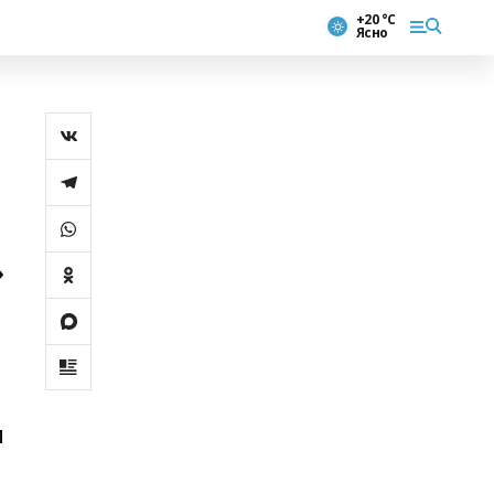
+20 °С
Ясно
»
и