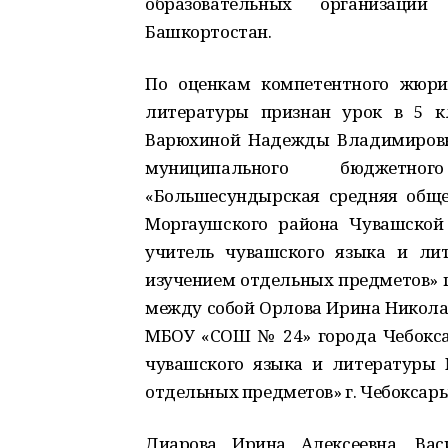
образовательных организаци
Башкортостан.
По оценкам компетентного жюри
литературы признан урок в 5 кл
Варюхиной Надежды Владимировн
муниципального бюджетног
«Большесундырская средняя общео
Моргаушского района Чувашской 
учитель чувашского языка и л
изучением отдельных предметов» г.
между собой Орлова Ирина Николае
МБОУ «СОШ № 24» города Чебокса
чувашского языка и литературы
отдельных предметов» г. Чебоксар
Диарова Ирина Алексеевна, Вас