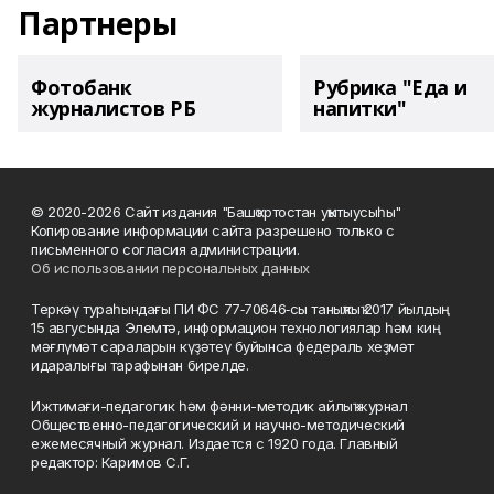
Партнеры
Фотобанк
Рубрика "Еда и
журналистов РБ
напитки"
© 2020-2026 Сайт издания "Башҡортостан уҡытыусыһы"
Копирование информации сайта разрешено только с
письменного согласия администрации.
Об использовании персональных данных
Теркәү тураһындағы ПИ ФС 77‑70646‑сы таныҡлыҡ 2017 йылдың
15 авгусында Элемтә, информацион технологиялар һәм киң
мәғлүмәт сараларын күҙәтеү буйынса федераль хеҙмәт
идаралығы тарафынан бирелде.
Ижтимағи-педагогик һәм фәнни-методик айлыҡ журнал
Общественно-педагогический и научно-методический
ежемесячный журнал. Издается с 1920 года. Главный
редактор: Каримов С.Г.