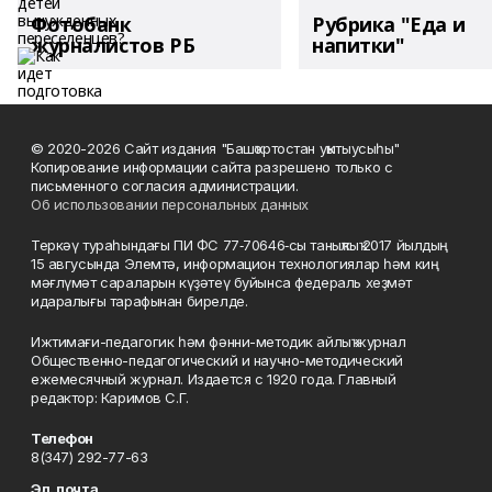
Фотобанк
Рубрика "Еда и
журналистов РБ
напитки"
© 2020-2026 Сайт издания "Башҡортостан уҡытыусыһы"
Копирование информации сайта разрешено только с
письменного согласия администрации.
Об использовании персональных данных
Теркәү тураһындағы ПИ ФС 77‑70646‑сы таныҡлыҡ 2017 йылдың
15 авгусында Элемтә, информацион технологиялар һәм киң
мәғлүмәт сараларын күҙәтеү буйынса федераль хеҙмәт
идаралығы тарафынан бирелде.
Ижтимағи-педагогик һәм фәнни-методик айлыҡ журнал
Общественно-педагогический и научно-методический
ежемесячный журнал. Издается с 1920 года. Главный
редактор: Каримов С.Г.
Телефон
8(347) 292-77-63
Эл. почта