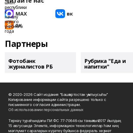
Читайте нас
Партнеры
Фотобанк
Рубрика "Еда и
журналистов РБ
напитки"
© 2020-2026 Сайт издания "Башҡортостан уҡытыусыһы"
Копирование информации сайта разрешено только с
письменного согласия администрации.
Об использовании персональных данных
Теркәү тураһындағы ПИ ФС 77‑70646‑сы таныҡлыҡ 2017 йылдың
15 авгусында Элемтә, информацион технологиялар һәм киң
мәғлүмәт сараларын күҙәтеү буйынса федераль хеҙмәт