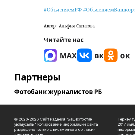
#ОбъясняемРФ
#ОбъясняемБашкор
Автор:
Альфия Сагитова
Читайте нас
Партнеры
Фотобанк журналистов РБ
© 2020-2026 Сайт издания "Башҡортостан
Теркәү т
уҡытыусыһы" Копирование информации сайта
2017 йыл
разрешено только с письменного согласия
информац
администрации.
саралары