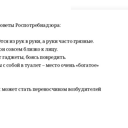
советы Роспотребнадзора:
 из рук в руки, а руки часто грязные.
н совсем близко к лицу.
 гаджеты, боясь повредить.
 собой в туалет – место очень «богатое»
 может стать переносчиком возбудителей