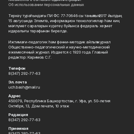
Об использовании персональных данных
Теркәү тураһындағы ПИ ФС 77‑70646‑сы таныҡлыҡ 2017 йылдың
15 авгусында Элемтә, информацион технологиялар һәм киң
мәғлүмәт сараларын күҙәтеү буйынса федераль хеҙмәт
идаралығы тарафынан бирелде.
Ижтимағи-педагогик һәм фәнни-методик айлыҡ журнал
Общественно-педагогический и научно-методический
ежемесячный журнал. Издается с 1920 года. Главный
редактор: Каримов С.Г.
Телефон
8(347) 292-77-63
Эл. почта
uch.bash@mail.ru
Адрес
450079, Республика Башкортостан, г. Уфа, ул. 50-летия
Октября, 13, Дом печати, 10 этаж
Редакция
8(347) 292-77-63
Приемная
8(347) 292-77-63