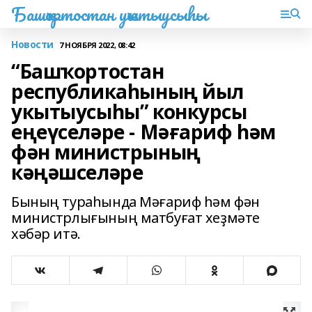
Башҡортостан уҡытыусыһы
Новости
7 НОЯБРЯ 2022, 08:42
“Башҡортостан
республикаһының йыл
укытыусыһы” конкурсы
еңеүселәре - Мәғариф һәм
фән министрының
кәңәшселәре
Бының тураһында Мәғариф һәм фән
министрлығының матбуғат хеҙмәте
хәбәр итә.