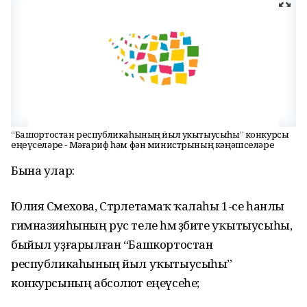
“Башҡортостан республикаһының йыл укытыусыһы” конкурсы
еңеүселәре - Мәғариф һәм фән министрының кәңәшселәре
Бына улар:
Юлия Смехова, Стәрлетамаҡ ҡалаһы 1-се һанлы
гимназияһының рус теле һәм әҙәбиәте уҡытыусыһы,
быйыл уҙғарылған “Башкортостан
республикаһының йыл уҡытыусыһы”
конкурсының абсолют еңеүсеһе;