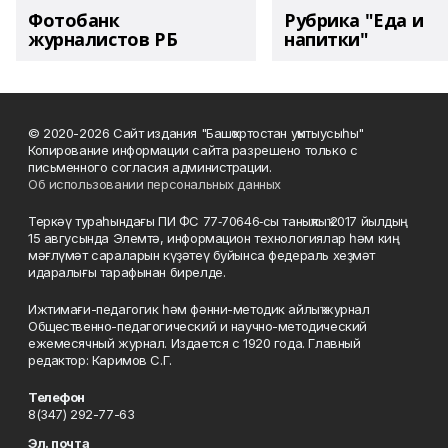
Фотобанк
Рубрика "Еда и
журналистов РБ
напитки"
© 2020-2026 Сайт издания "Башҡортостан уҡытыусыһы"
Копирование информации сайта разрешено только с
письменного согласия администрации.
Об использовании персональных данных
Теркәү тураһындағы ПИ ФС 77‑70646‑сы таныҡлыҡ 2017 йылдың
15 авгусында Элемтә, информацион технологиялар һәм киң
мәғлүмәт сараларын күҙәтеү буйынса федераль хеҙмәт
идаралығы тарафынан бирелде.
Ижтимағи-педагогик һәм фәнни-методик айлыҡ журнал
Общественно-педагогический и научно-методический
ежемесячный журнал. Издается с 1920 года. Главный
редактор: Каримов С.Г.
Телефон
8(347) 292-77-63
Эл. почта