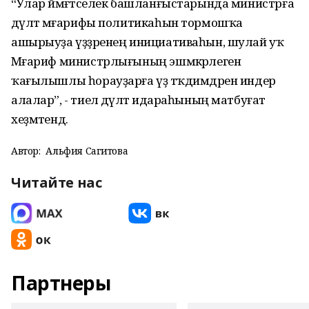
“Улар йәмәғәтселек башланғыстарында министрға
дәүләт мәғарифы политикаһын тормошҡа
ашырыуҙа үҙҙәренең инициативаһын, шулай уҡ
Мәғариф министрлығының эшмәкәрлегенә
ҡағылышлы һорауҙарға үҙ тәҡдимдәрен индерә
алалар”, - тиелә дәүләт идараһының матбуғат
хеҙмәтендә.
Автор:
Альфия Сагитова
Читайте нас
Партнеры