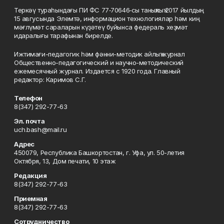
Теркәү тураһындағы ПИ ФС 77‑70646‑сы таныҡлыҡ 2017 йылдың
15 авгусында Элемтә, информацион технологиялар һәм киң
мәғлүмәт сараларын күҙәтеү буйынса федераль хеҙмәт
идаралығы тарафынан бирелде.
Ижтимағи-педагогик һәм фәнни-методик айлыҡ журнал
Общественно-педагогический и научно-методический
ежемесячный журнал. Издается с 1920 года. Главный
редактор: Каримов С.Г.
Телефон
8(347) 292-77-63
Эл. почта
uch.bash@mail.ru
Адрес
450079, Республика Башкортостан, г. Уфа, ул. 50-летия
Октября, 13, Дом печати, 10 этаж
Редакция
8(347) 292-77-63
Приемная
8(347) 292-77-63
Сотрудничество